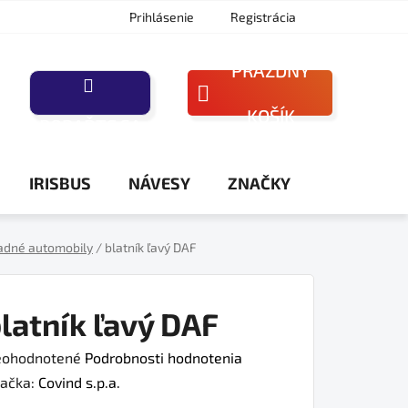
Prihlásenie
Registrácia
PRÁZDNY
NÁKUPNÝ
KOŠÍK
PORAĎTE SA
KOŠÍK
IRISBUS
NÁVESY
ZNAČKY
adné automobily
/
blatník ľavý DAF
latník ľavý DAF
iemerné
ohodnotené
Podrobnosti hodnotenia
dnotenie
ačka:
Covind s.p.a.
oduktu