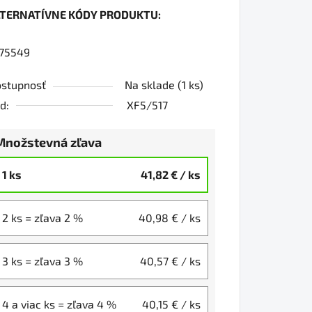
LTERNATÍVNE KÓDY PRODUKTU:
0
75549
stupnosť
Na sklade
(1 ks)
iezdičiek.
d:
XF5/517
Množstevná zľava
1 ks
41,82 €
/ ks
2 ks = zľava 2 %
40,98 €
/ ks
3 ks = zľava 3 %
40,57 €
/ ks
4 a viac ks = zľava 4 %
40,15 €
/ ks