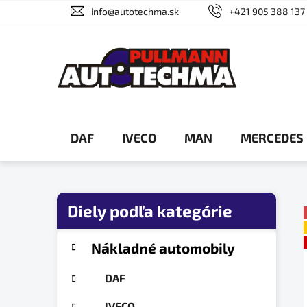
Prejsť
info@autotechma.sk
+421 905 388 137
na
obsah
DAF
IVECO
MAN
MERCEDES
B
o
č
K
Preskočiť
Nákladné automobily
a
n
kategórie
t
ý
DAF
e
p
g
IVECO