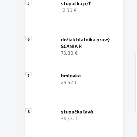
stupačka p/ľ
12,30 €
držiak blatníka pravý
SCANIA R
73,80 €
hmlovka
29,52 €
stupačka ľavá
34,44 €