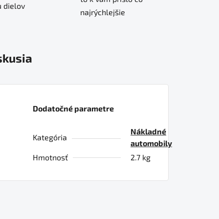
 dielov
najrýchlejšie
skusia
Dodatočné parametre
Nákladné
Kategória
automobily
Hmotnosť
2.7 kg