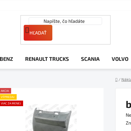
HĽADAŤ
 BENZ
RENAULT TRUCKS
SCANIA
VOLVO
/
Nákl
Domov
AKCIA
VÝPREDAJ
b
VIAC ZA MENEJ
Pr
Ne
ho
Zn
pr