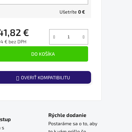
Ušetríte
0 €
41,82 €
34 € bez DPH
ednotková cena:
DO KOŠÍKA
OVERIŤ KOMPATIBILITU
Rýchle dodanie
ístup
Postaráme sa o to, aby
 s
to k vám prišlo čo