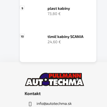
plast kabíny
73,80 €
tlmič kabíny SCANIA
24,60 €
Z
á
p
ä
Kontakt
t
i
info
@
autotechma.sk