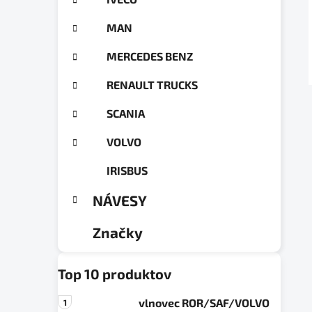
a
ó
n
r
MAN
e
i
e
l
MERCEDES BENZ
RENAULT TRUCKS
SCANIA
VOLVO
IRISBUS
NÁVESY
Značky
Top 10 produktov
vlnovec ROR/SAF/VOLVO