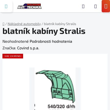
Prejsť
Hľada
na
N
obsah
KO
/
Nákladné automobily
/
blatník kabíny Stralis
blatník kabíny Stralis
Domov
Priemerné
Neohodnotené
Podrobnosti hodnotenia
hodnotenie
Značka:
Covind s.p.a.
produktu
VIAC ZA MENEJ
je
0,0
z
5
hviezdičiek.