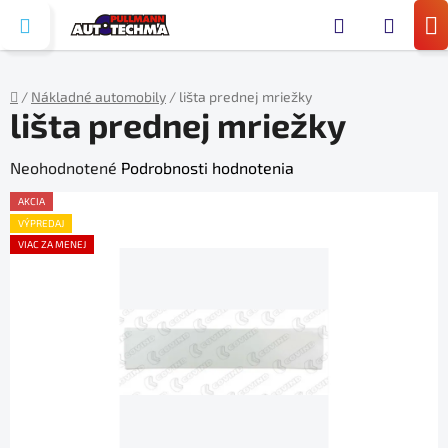
Prejsť
Hľada
na
N
obsah
KO
/
Nákladné automobily
/
lišta prednej mriežky
lišta prednej mriežky
Domov
Priemerné
Neohodnotené
Podrobnosti hodnotenia
hodnotenie
AKCIA
produktu
VÝPREDAJ
VIAC ZA MENEJ
je
0,0
z
5
hviezdičiek.