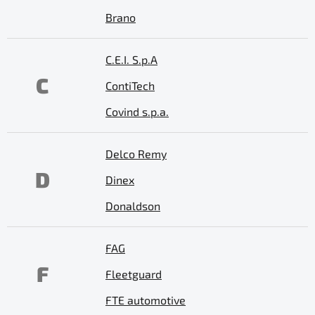
Brano
C.E.I. S.p.A
C
ContiTech
Covind s.p.a.
Delco Remy
D
Dinex
Donaldson
FAG
F
Fleetguard
FTE automotive