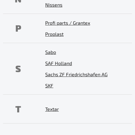
Nissens
Profi parts / Grantex
P
Proplast
Sabo
SAF Holland
S
Sachs ZF Friedrichshafen AG
SKF
T
Textar