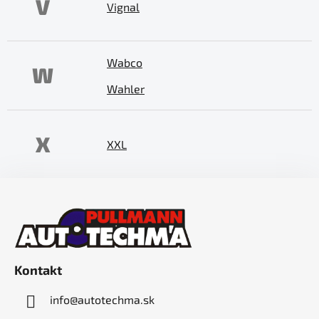
V
Vignal
Wabco
W
Wahler
X
XXL
Z
á
p
ä
t
Kontakt
i
e
info
@
autotechma.sk