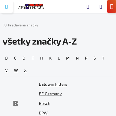
Prejsť
Hľada
na
N
obsah
KO
/
Predávané značky
Domov
všetky značky A-Z
B
C
D
F
H
K
L
M
N
P
S
T
V
W
X
Baldwin Filters
BF Germany
B
Bosch
BPW