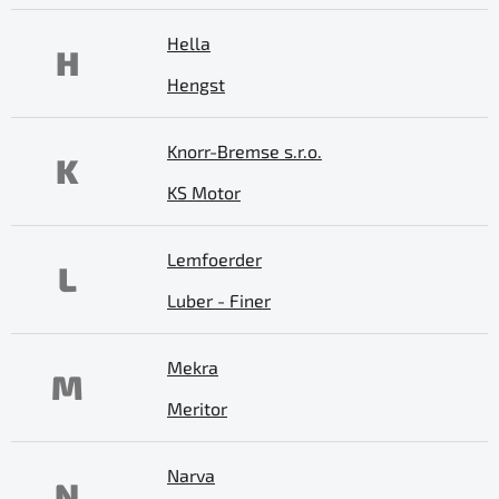
Hella
H
Hengst
Knorr-Bremse s.r.o.
K
KS Motor
Lemfoerder
L
Luber - Finer
Mekra
M
Meritor
Narva
N