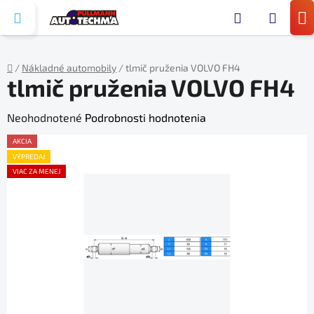
Prejsť
Hľada
na
N
obsah
KO
/
Nákladné automobily
/
tlmič pruženia VOLVO FH4
tlmič pruženia VOLVO FH4
Domov
Priemerné
Neohodnotené
Podrobnosti hodnotenia
hodnotenie
AKCIA
produktu
VÝPREDAJ
VIAC ZA MENEJ
je
0,0
z
5
hviezdičiek.