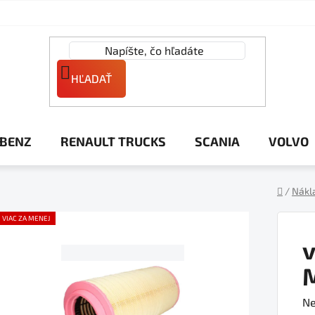
HĽADAŤ
 BENZ
RENAULT TRUCKS
SCANIA
VOLVO
/
Nákl
Domov
VIAC ZA MENEJ
v
Pr
Ne