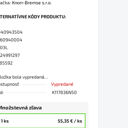
dnotenie
ačka:
Knorr-Bremse s.r.o.
oduktu
LTERNATÍVNE KÓDY PRODUKTU:
0
040943504
760940004
03L
iezdičiek.
24991297
85592
ložka bola vypredaná…
stupnosť
Vypredané
d:
K117836N50
Množstevná zľava
1 ks
55,35 €
/ ks