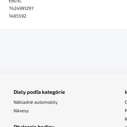
E603L
7424991297
1485592
Diely podľa kategórie
Nákladné automobily
Návesy
Otváracie hodiny