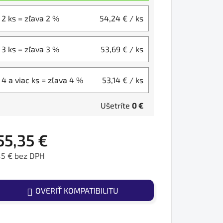
2 ks = zľava 2 %
54,24 €
/ ks
3 ks = zľava 3 %
53,69 €
/ ks
4 a viac ks = zľava 4 %
53,14 €
/ ks
Ušetríte
0 €
55,35 €
45 € bez DPH
ednotková cena:
OVERIŤ KOMPATIBILITU