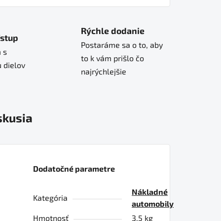
Rýchle dodanie
ístup
Postaráme sa o to, aby
 s
to k vám prišlo čo
 dielov
najrýchlejšie
skusia
Dodatočné parametre
Nákladné
Kategória
automobily
Hmotnosť
3.5 kg