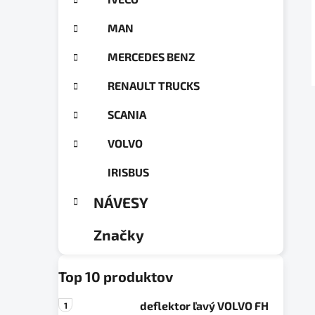
a
ó
n
r
MAN
e
i
e
l
MERCEDES BENZ
RENAULT TRUCKS
SCANIA
VOLVO
IRISBUS
NÁVESY
Značky
Top 10 produktov
deflektor ľavý VOLVO FH