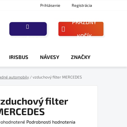
Prihlásenie
Registrácia
PRÁZDNY
NÁKUPNÝ
KOŠÍK
PORAĎTE SA
KOŠÍK
IRISBUS
NÁVESY
ZNAČKY
adné automobily
/
vzduchový filter MERCEDES
zduchový filter
MERCEDES
iemerné
ohodnotené
Podrobnosti hodnotenia