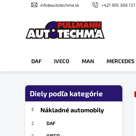
Prejsť
info@autotechma.sk
+421 905 388 137
na
obsah
DAF
IVECO
MAN
MERCEDES
B
o
č
K
Preskočiť
Nákladné automobily
a
n
kategórie
t
ý
DAF
e
p
g
IVECO