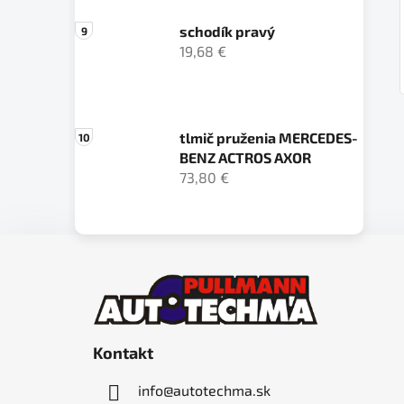
schodík pravý
19,68 €
tlmič pruženia MERCEDES-
BENZ ACTROS AXOR
73,80 €
Z
á
p
ä
Kontakt
t
i
info
@
autotechma.sk