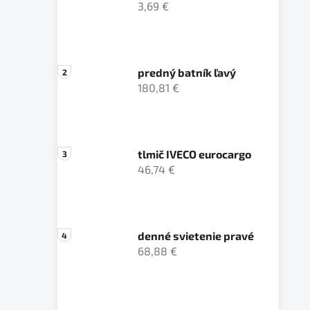
3,69 €
predný batník ľavý
180,81 €
tlmič IVECO eurocargo
46,74 €
denné svietenie pravé
68,88 €