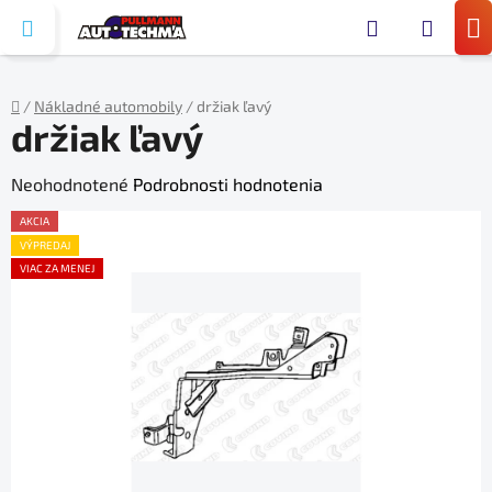
Prejsť
Hľada
na
N
obsah
KO
/
Nákladné automobily
/
držiak ľavý
držiak ľavý
Domov
Priemerné
Neohodnotené
Podrobnosti hodnotenia
hodnotenie
AKCIA
produktu
VÝPREDAJ
VIAC ZA MENEJ
je
0,0
z
5
hviezdičiek.