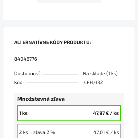
ALTERNATÍVNE KÓDY PRODUKTU:
84046776
Dostupnosť
Na sklade
(1 ks)
Kód:
4FH/132
Množstevná zľava
1 ks
47,97 €
/ ks
2 ks = zľava 2 %
47,01 €
/ ks