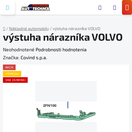
Prejsť
Hľada
na
N
obsah
KO
/
Nákladné automobily
/
výstuha nárazníka VOLVO
výstuha nárazníka VOLVO
Domov
Priemerné
Neohodnotené
Podrobnosti hodnotenia
hodnotenie
Značka:
Covind s.p.a.
produktu
AKCIA
je
VÝPREDAJ
VIAC ZA MENEJ
0,0
z
5
hviezdičiek.