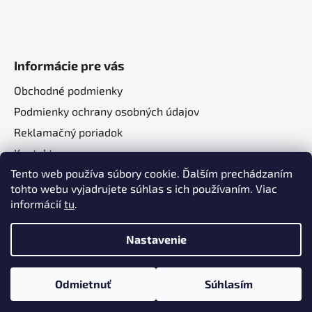
Informácie pre vás
Obchodné podmienky
Podmienky ochrany osobných údajov
Reklamačný poriadok
Kontakt
Tento web používa súbory cookie. Ďalším prechádzaním
O nás
tohto webu vyjadrujete súhlas s ich používaním. Viac
informácií
tu
.
Nastavenie
Vytvoril Shoptet
a
Adatelier
Odmietnuť
Súhlasím
Copyright 2026
Autotechma.sk
. Všetky práva
vyhradené.