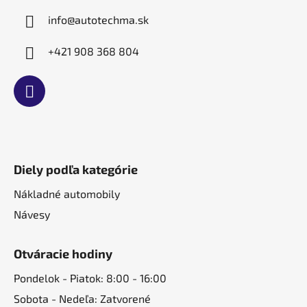
e
info
@
autotechma.sk
+421 908 368 804
Diely podľa kategórie
Nákladné automobily
Návesy
Otváracie hodiny
Pondelok - Piatok: 8:00 - 16:00
Sobota - Nedeľa: Zatvorené