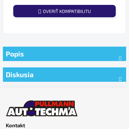
OVERIŤ KOMPATIBILITU
Popis
Diskusia
Z
á
p
ä
t
Kontakt
i