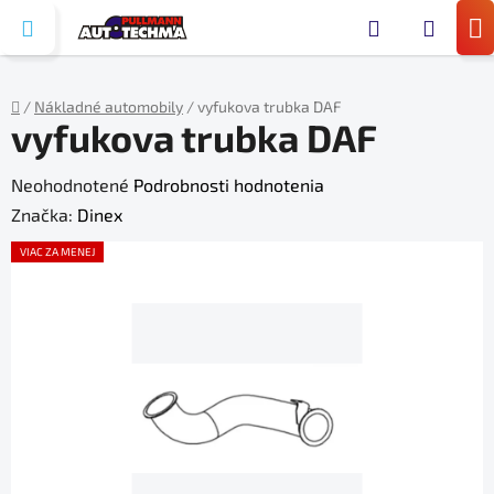
Prejsť
Hľada
na
N
obsah
KO
/
Nákladné automobily
/
vyfukova trubka DAF
vyfukova trubka DAF
Domov
Priemerné
Neohodnotené
Podrobnosti hodnotenia
hodnotenie
Značka:
Dinex
produktu
VIAC ZA MENEJ
je
0,0
z
5
hviezdičiek.