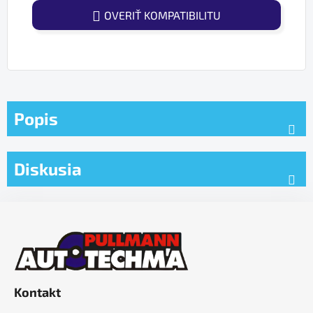
OVERIŤ KOMPATIBILITU
Popis
Diskusia
Z
á
p
ä
t
Kontakt
i