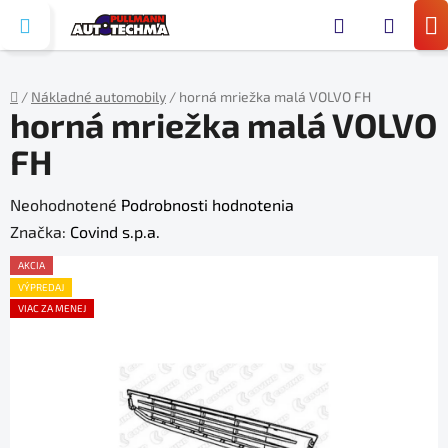
Prejsť
Hľada
na
N
obsah
KO
/
Nákladné automobily
/
horná mriežka malá VOLVO FH
horná mriežka malá VOLVO
Domov
FH
Priemerné
Neohodnotené
Podrobnosti hodnotenia
hodnotenie
Značka:
Covind s.p.a.
produktu
AKCIA
je
VÝPREDAJ
VIAC ZA MENEJ
0,0
z
5
hviezdičiek.