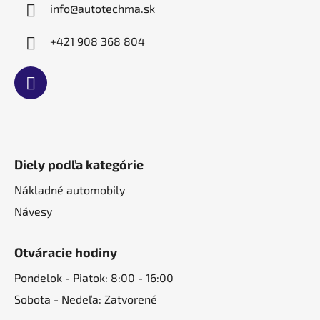
e
info
@
autotechma.sk
+421 908 368 804
Diely podľa kategórie
Nákladné automobily
Návesy
Otváracie hodiny
Pondelok - Piatok: 8:00 - 16:00
Sobota - Nedeľa: Zatvorené