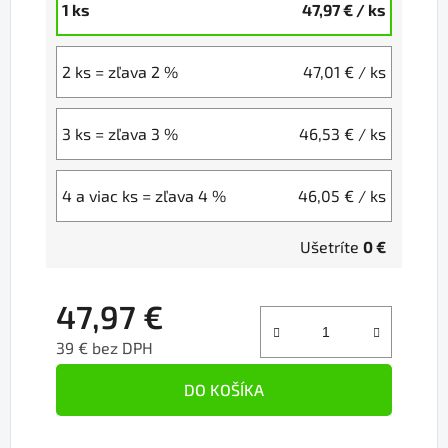
1 ks
47,97 €
/ ks
2 ks = zľava 2 %
47,01 €
/ ks
3 ks = zľava 3 %
46,53 €
/ ks
4 a viac ks = zľava 4 %
46,05 €
/ ks
Ušetríte
0 €
47,97 €
39 € bez DPH
Jednotková cena:
DO KOŠÍKA