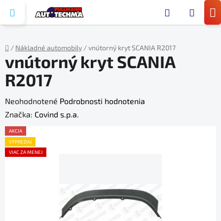
Prejsť
Hľada
na
N
obsah
KO
/
Nákladné automobily
/
vnútorný kryt SCANIA R2017
vnútorný kryt SCANIA
Domov
R2017
Priemerné
Neohodnotené
Podrobnosti hodnotenia
hodnotenie
Značka:
Covind s.p.a.
produktu
AKCIA
je
VÝPREDAJ
VIAC ZA MENEJ
0,0
z
5
hviezdičiek.