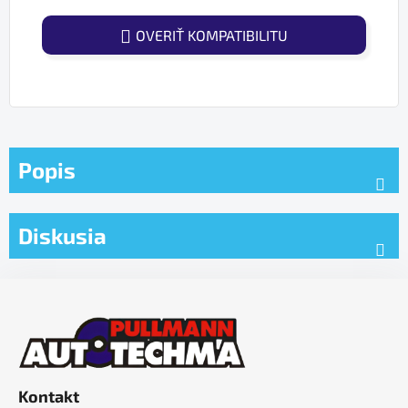
OVERIŤ KOMPATIBILITU
Popis
Diskusia
Z
á
p
ä
t
Kontakt
i