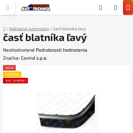
Prejsť
Hľada
na
N
obsah
KO
/
Nákladné automobily
/
časť blatníka ľavý
časť blatníka ľavý
Domov
Priemerné
Neohodnotené
Podrobnosti hodnotenia
hodnotenie
Značka:
Covind s.p.a.
produktu
AKCIA
je
VÝPREDAJ
VIAC ZA MENEJ
0,0
z
5
hviezdičiek.