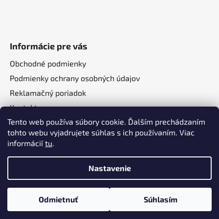
Informácie pre vás
Obchodné podmienky
Podmienky ochrany osobných údajov
Reklamačný poriadok
Kontakt
Tento web používa súbory cookie. Ďalším prechádzaním
O nás
tohto webu vyjadrujete súhlas s ich používaním. Viac
informácií
tu
.
Nastavenie
Vytvoril Shoptet
a
Adatelier
Odmietnuť
Súhlasím
Copyright 2026
Autotechma.sk
. Všetky práva
vyhradené.