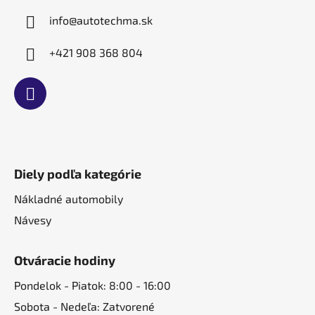
e
info
@
autotechma.sk
+421 908 368 804
Diely podľa kategórie
Nákladné automobily
Návesy
Otváracie hodiny
Pondelok - Piatok: 8:00 - 16:00
Sobota - Nedeľa: Zatvorené