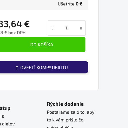
Ušetríte
0 €
83,64 €
68 € bez DPH
ednotková cena:
DO KOŠÍKA
OVERIŤ KOMPATIBILITU
Rýchle dodanie
ístup
Postaráme sa o to, aby
 s
to k vám prišlo čo
 dielov
najrýchlejšie