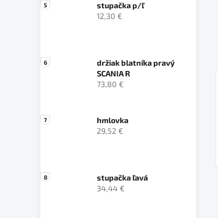
stupačka p/ľ
12,30 €
držiak blatníka pravý
SCANIA R
73,80 €
hmlovka
29,52 €
stupačka ľavá
34,44 €