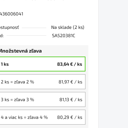
436006041
0
stupnosť
Na sklade
(2 ks)
d:
SA520381C
iezdičiek.
Množstevná zľava
1 ks
83,64 €
/ ks
2 ks = zľava 2 %
81,97 €
/ ks
3 ks = zľava 3 %
81,13 €
/ ks
4 a viac ks = zľava 4 %
80,29 €
/ ks