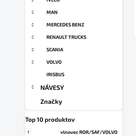
a
ó
n
r
MAN
e
i
e
l
MERCEDES BENZ
RENAULT TRUCKS
SCANIA
VOLVO
IRISBUS
NÁVESY
Značky
Top 10 produktov
vlnovec ROR/SAF/VOLVO