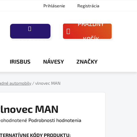
Prihlásenie
Registrácia
PRÁZDNY
NÁKUPNÝ
KOŠÍK
PORAĎTE SA
KOŠÍK
IRISBUS
NÁVESY
ZNAČKY
adné automobily
/
vlnovec MAN
vlnovec MAN
iemerné
ohodnotené
Podrobnosti hodnotenia
dnotenie
LTERNATÍVNE KÓDY PRODUKTU:
oduktu