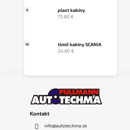
plast kabíny
73,80 €
tlmič kabíny SCANIA
24,60 €
Z
á
p
ä
Kontakt
t
i
info
@
autotechma.sk