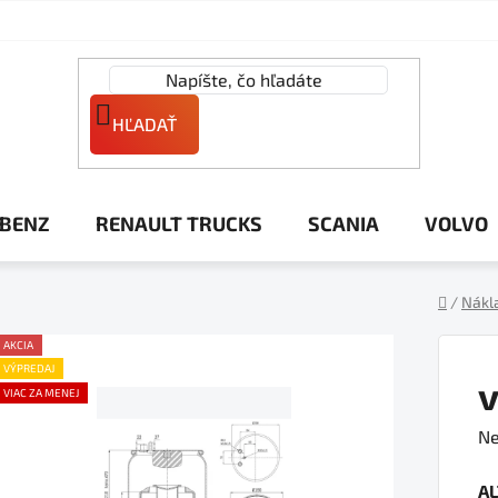
HĽADAŤ
 BENZ
RENAULT TRUCKS
SCANIA
VOLVO
/
Nákl
Domov
AKCIA
VÝPREDAJ
VIAC ZA MENEJ
Pr
Ne
ho
A
pr