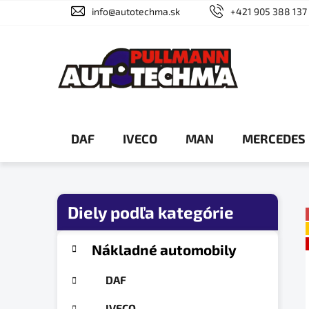
Prejsť
info@autotechma.sk
+421 905 388 137
na
obsah
DAF
IVECO
MAN
MERCEDES
B
o
č
K
Preskočiť
Nákladné automobily
a
n
kategórie
t
ý
DAF
e
p
g
IVECO