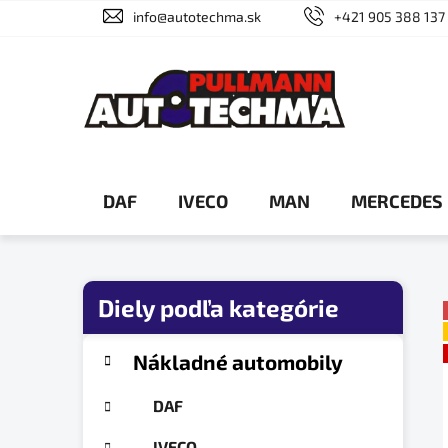
Prejsť
info@autotechma.sk
+421 905 388 137
na
obsah
DAF
IVECO
MAN
MERCEDES
B
o
č
K
Preskočiť
Nákladné automobily
a
n
kategórie
t
ý
DAF
e
p
g
IVECO