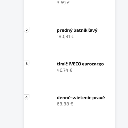
3,69 €
predný batník ľavý
180,81 €
tlmič IVECO eurocargo
46,74 €
denné svietenie pravé
68,88 €