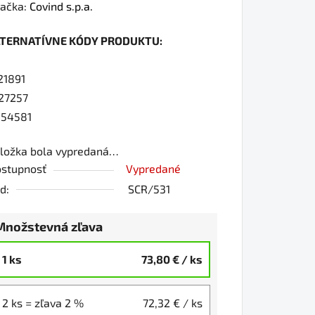
dnotenie
ačka:
Covind s.p.a.
oduktu
LTERNATÍVNE KÓDY PRODUKTU:
0
21891
27257
54581
iezdičiek.
ložka bola vypredaná…
stupnosť
Vypredané
d:
SCR/531
Množstevná zľava
1 ks
73,80 €
/ ks
2 ks = zľava 2 %
72,32 €
/ ks