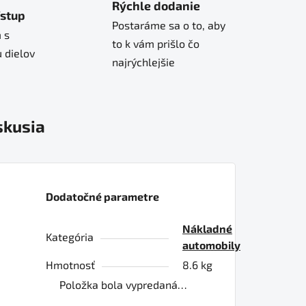
Rýchle dodanie
ístup
Postaráme sa o to, aby
 s
to k vám prišlo čo
 dielov
najrýchlejšie
skusia
Dodatočné parametre
Nákladné
Kategória
automobily
Hmotnosť
8.6 kg
Položka bola vypredaná…