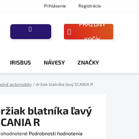
Prihlásenie
Registrácia
PRÁZDNY
NÁKUPNÝ
KOŠÍK
PORAĎTE SA
KOŠÍK
IRISBUS
NÁVESY
ZNAČKY
adné automobily
/
držiak blatníka ľavý SCANIA R
ržiak blatníka ľavý
SCANIA R
iemerné
ohodnotené
Podrobnosti hodnotenia