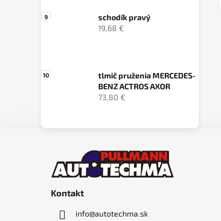
schodík pravý
19,68 €
tlmič pruženia MERCEDES-
BENZ ACTROS AXOR
73,80 €
Z
á
p
ä
Kontakt
t
i
info
@
autotechma.sk