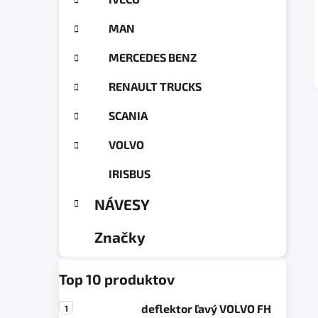
a
ó
n
r
MAN
e
i
e
l
MERCEDES BENZ
RENAULT TRUCKS
SCANIA
VOLVO
IRISBUS
NÁVESY
Značky
Top 10 produktov
deflektor ľavý VOLVO FH