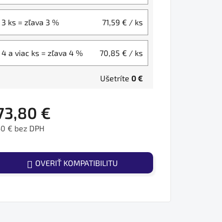
3 ks = zľava 3 %
71,59 €
/ ks
4 a viac ks = zľava 4 %
70,85 €
/ ks
Ušetríte
0 €
73,80 €
60 € bez DPH
ednotková cena:
OVERIŤ KOMPATIBILITU