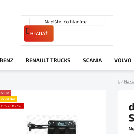
HĽADAŤ
 BENZ
RENAULT TRUCKS
SCANIA
VOLVO
/
Nákl
Domov
AKCIA
VÝPREDAJ
d
VIAC ZA MENEJ
Pr
Ne