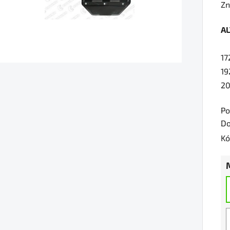
ho
Zn
pr
A
je
0,
17
z
19
5
20
hv
Po
Do
Kó