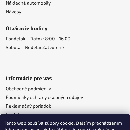
Nákladné automobily
Návesy
Otváracie hodiny
Pondelok - Piatok: 8:00 - 16:00
Sobota - Nedeľa: Zatvorené
Informácie pre vás
Obchodné podmienky
Podmienky ochrany osobných údajov
Reklamačný poriadok
Kontakt
Tento web používa súbory cookie. Ďalším prechádzaním
O nás
tohto webu vyjadrujete súhlas s ich používaním. Viac