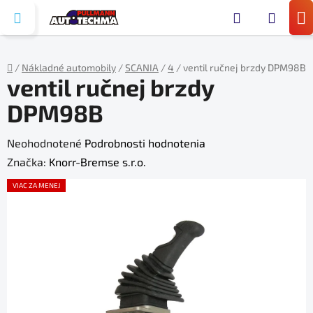
Prejsť
Hľada
na
N
obsah
KO
/
Nákladné automobily
/
SCANIA
/
4
/
ventil ručnej brzdy DPM98B
ventil ručnej brzdy
Domov
DPM98B
Priemerné
Neohodnotené
Podrobnosti hodnotenia
hodnotenie
Značka:
Knorr-Bremse s.r.o.
produktu
VIAC ZA MENEJ
je
0,0
z
5
hviezdičiek.