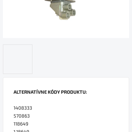
ALTERNATÍVNE KÓDY PRODUKTU:
1408333
570863
118649
1.18649