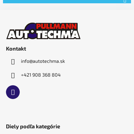
Z
á
p
ä
t
Kontakt
i
e
info
@
autotechma.sk
+421 908 368 804
Diely podľa kategórie