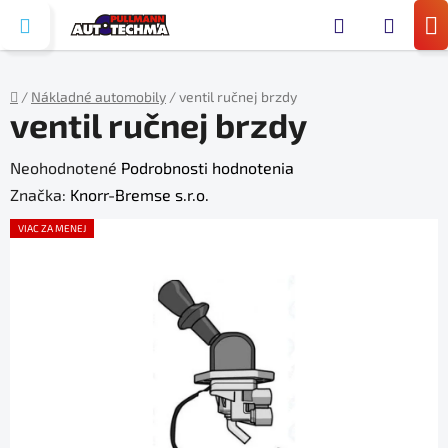
Prejsť
Hľada
na
N
obsah
KO
/
Nákladné automobily
/
ventil ručnej brzdy
ventil ručnej brzdy
Domov
Priemerné
Neohodnotené
Podrobnosti hodnotenia
hodnotenie
Značka:
Knorr-Bremse s.r.o.
produktu
VIAC ZA MENEJ
je
0,0
z
5
hviezdičiek.