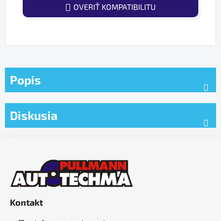
OVERIŤ KOMPATIBILITU
Popis
Diskusia
Z
á
p
ä
t
Kontakt
i