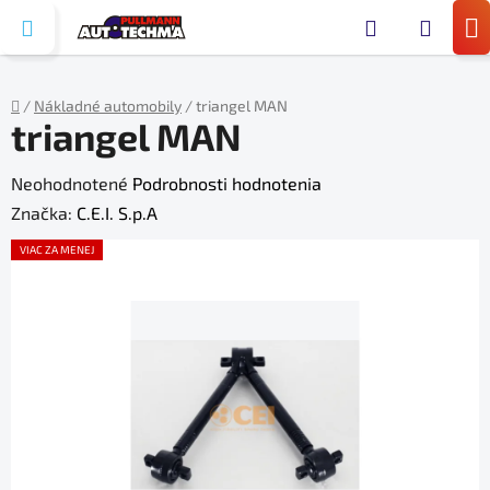
Prejsť
Hľada
na
N
obsah
KO
/
Nákladné automobily
/
triangel MAN
triangel MAN
Domov
Priemerné
Neohodnotené
Podrobnosti hodnotenia
hodnotenie
Značka:
C.E.I. S.p.A
produktu
VIAC ZA MENEJ
je
0,0
z
5
hviezdičiek.