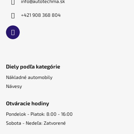
e
info
@
autotechma.sk
+421 908 368 804
Diely podľa kategórie
Nákladné automobily
Návesy
Otváracie hodiny
Pondelok - Piatok: 8:00 - 16:00
Sobota - Nedeľa: Zatvorené