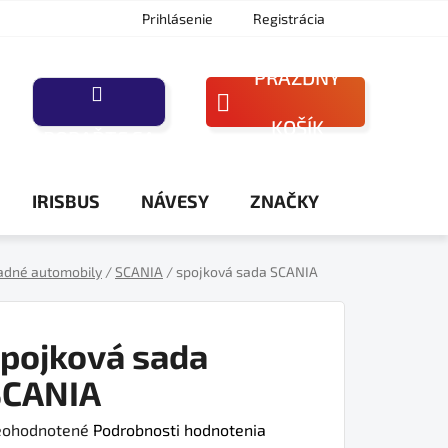
Prihlásenie
Registrácia
PRÁZDNY
NÁKUPNÝ
KOŠÍK
PORAĎTE SA
KOŠÍK
IRISBUS
NÁVESY
ZNAČKY
adné automobily
/
SCANIA
/
spojková sada SCANIA
pojková sada
SCANIA
iemerné
ohodnotené
Podrobnosti hodnotenia