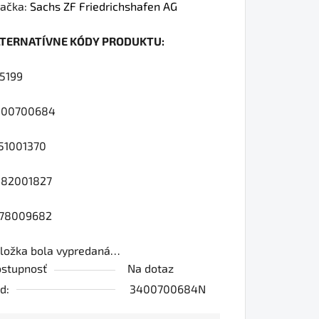
dnotenie
ačka:
Sachs ZF Friedrichshafen AG
oduktu
LTERNATÍVNE KÓDY PRODUKTU:
0
5199
400700684
iezdičiek.
51001370
482001827
878009682
ložka bola vypredaná…
stupnosť
Na dotaz
d:
3400700684N