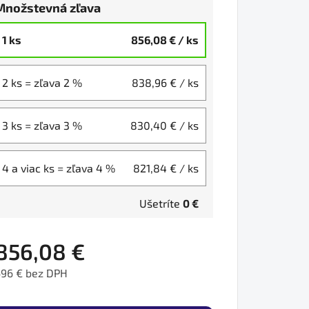
Množstevná zľava
1 ks
856,08 €
/ ks
2 ks = zľava 2 %
838,96 €
/ ks
3 ks = zľava 3 %
830,40 €
/ ks
4 a viac ks = zľava 4 %
821,84 €
/ ks
Ušetríte
0 €
856,08 €
696 € bez DPH
ednotková cena: