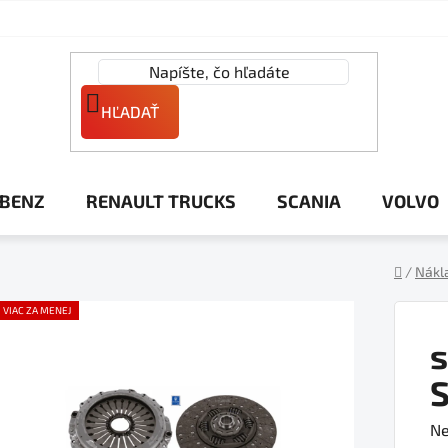
HĽADAŤ
 BENZ
RENAULT TRUCKS
SCANIA
VOLVO
/
Nákl
Domov
VIAC ZA MENEJ
s
Pr
Ne