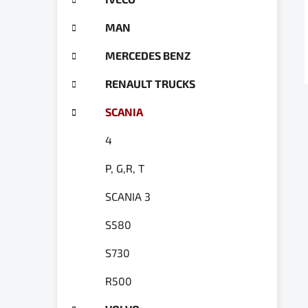
a
ó
n
r
MAN
e
i
e
l
MERCEDES BENZ
RENAULT TRUCKS
SCANIA
4
P, G,R, T
SCANIA 3
S580
S730
R500