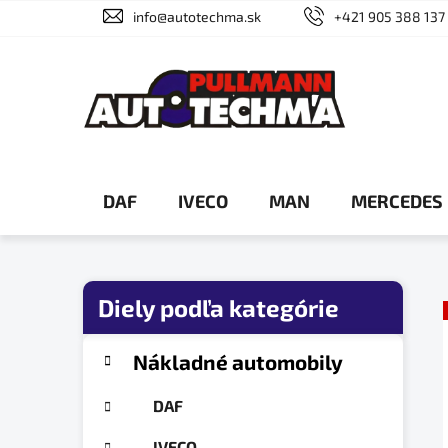
Prejsť
info@autotechma.sk
+421 905 388 137
na
obsah
DAF
IVECO
MAN
MERCEDES
B
o
č
K
Preskočiť
Nákladné automobily
a
n
kategórie
t
ý
DAF
e
p
g
IVECO