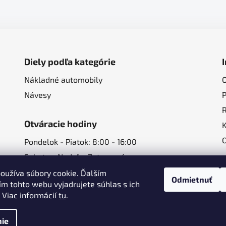
Diely podľa kategórie
Nákladné automobily
Návesy
Otváracie hodiny
Pondelok - Piatok: 8:00 - 16:00
Sobota - Nedeľa: Zatvorené
oužíva súbory cookie. Ďalším
Odmietnuť
m tohto webu vyjadrujete súhlas s ich
 Viac informácií
tu
.
ie