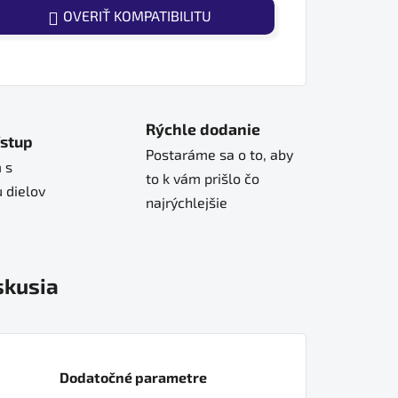
OVERIŤ KOMPATIBILITU
Rýchle dodanie
ístup
Postaráme sa o to, aby
 s
to k vám prišlo čo
 dielov
najrýchlejšie
skusia
Dodatočné parametre