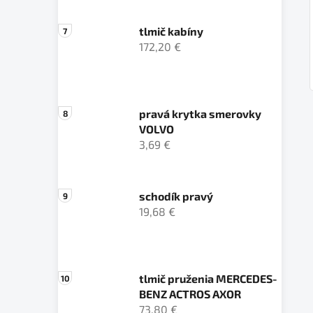
tlmič kabíny
172,20 €
pravá krytka smerovky
VOLVO
3,69 €
schodík pravý
19,68 €
tlmič pruženia MERCEDES-
BENZ ACTROS AXOR
73,80 €