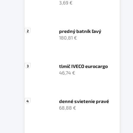
3,69 €
predný batník ľavý
180,81 €
tlmič IVECO eurocargo
46,74 €
denné svietenie pravé
68,88 €