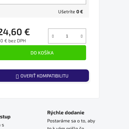
Ušetríte
0 €
24,60 €
20 € bez DPH
ednotková cena:
DO KOŠÍKA
OVERIŤ KOMPATIBILITU
Rýchle dodanie
ístup
Postaráme sa o to, aby
 s
to k vám prišlo čo