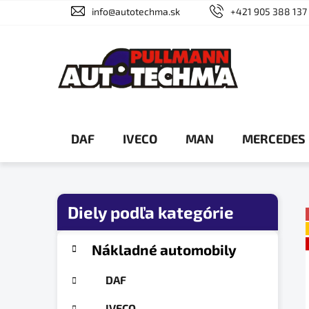
Prejsť
info@autotechma.sk
+421 905 388 137
na
obsah
DAF
IVECO
MAN
MERCEDES
B
o
č
K
Preskočiť
Nákladné automobily
a
n
kategórie
t
ý
DAF
e
p
g
IVECO