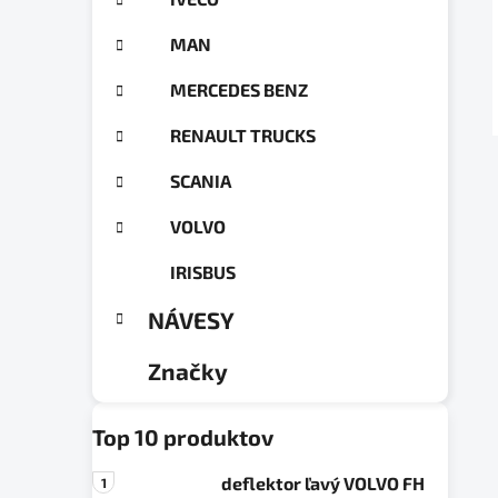
a
ó
n
r
MAN
e
i
e
l
MERCEDES BENZ
RENAULT TRUCKS
SCANIA
VOLVO
IRISBUS
NÁVESY
Značky
Top 10 produktov
deflektor ľavý VOLVO FH