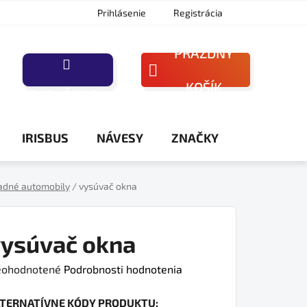
Prihlásenie
Registrácia
PRÁZDNY
NÁKUPNÝ
KOŠÍK
PORAĎTE SA
KOŠÍK
IRISBUS
NÁVESY
ZNAČKY
adné automobily
/
vysúvač okna
ysúvač okna
iemerné
ohodnotené
Podrobnosti hodnotenia
dnotenie
LTERNATÍVNE KÓDY PRODUKTU:
oduktu