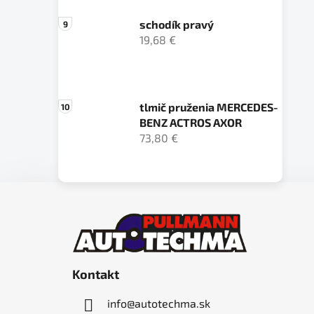
schodík pravý
19,68 €
tlmič pruženia MERCEDES-
BENZ ACTROS AXOR
73,80 €
Z
á
p
ä
Kontakt
t
i
info
@
autotechma.sk