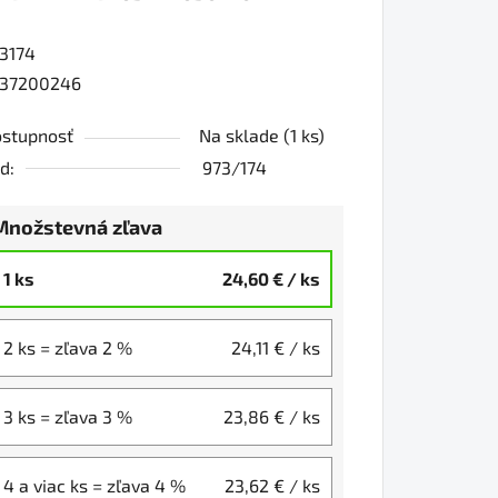
3174
0
737200246
stupnosť
Na sklade
(1 ks)
iezdičiek.
d:
973/174
Množstevná zľava
1 ks
24,60 €
/ ks
2 ks = zľava 2 %
24,11 €
/ ks
3 ks = zľava 3 %
23,86 €
/ ks
4 a viac ks = zľava 4 %
23,62 €
/ ks