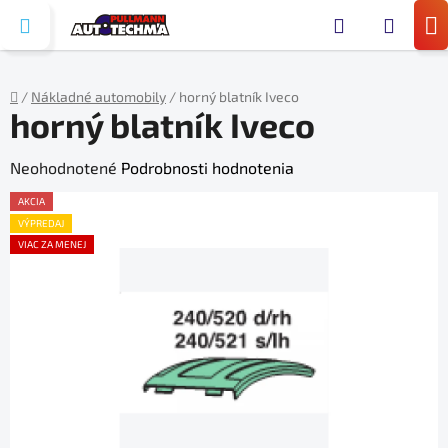
Prejsť
Hľada
na
N
obsah
KO
/
Nákladné automobily
/
horný blatník Iveco
horný blatník Iveco
Domov
Priemerné
Neohodnotené
Podrobnosti hodnotenia
hodnotenie
AKCIA
produktu
VÝPREDAJ
VIAC ZA MENEJ
je
0,0
z
5
hviezdičiek.