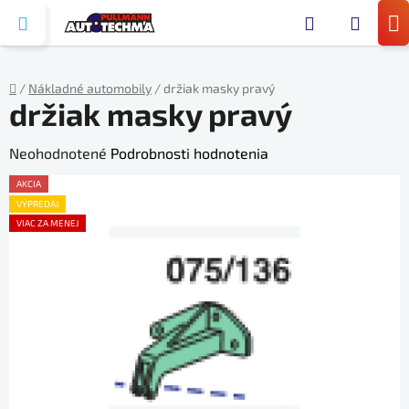
Prejsť
Hľada
na
N
obsah
KO
/
Nákladné automobily
/
držiak masky pravý
držiak masky pravý
Domov
Priemerné
Neohodnotené
Podrobnosti hodnotenia
hodnotenie
AKCIA
produktu
VÝPREDAJ
VIAC ZA MENEJ
je
0,0
z
5
hviezdičiek.