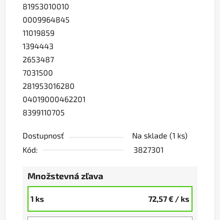
81953010010
0009964845
11019859
1394443
2653487
7031500
281953016280
04019000462201
8399110705
Dostupnosť
Na sklade
(1 ks)
Kód:
3827301
Množstevná zľava
1 ks
72,57 €
/ ks