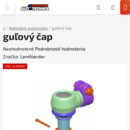
Prejsť
Hľada
na
N
obsah
KO
/
Nákladné automobily
/
guľový čap
guľový čap
Domov
Priemerné
Neohodnotené
Podrobnosti hodnotenia
hodnotenie
Značka:
Lemfoerder
produktu
VIAC ZA MENEJ
je
0,0
z
5
hviezdičiek.