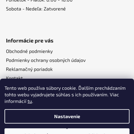
Sobota - Nedeľa: Zatvorené
Informácie pre vás
Obchodné podmienky
Podmienky ochrany osobných údajov
Reklamačný poriadok
Kontakt
O nás
Tento web používa súbory cookie. Ďalším prechádzaním
tohto webu vyjadrujete súhlas s ich používaním. Viac
informácií
tu
.
Nastavenie
Vytvoril Shoptet
a
Adatelier