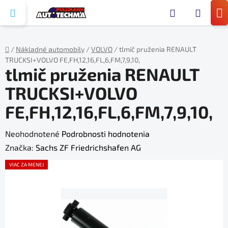
Prejsť
Hľada
na
N
obsah
KO
/
Nákladné automobily
/
VOLVO
/
tlmič pruženia RENAULT
TRUCKSI+VOLVO FE,FH,12,16,FL,6,FM,7,9,10,
Domov
tlmič pruženia RENAULT
TRUCKSI+VOLVO
FE,FH,12,16,FL,6,FM,7,9,10,
Priemerné
Neohodnotené
Podrobnosti hodnotenia
hodnotenie
Značka:
Sachs ZF Friedrichshafen AG
produktu
VIAC ZA MENEJ
je
0,0
z
5