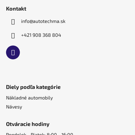
t
Kontakt
i
e
info
@
autotechma.sk
+421 908 368 804
Diely podľa kategórie
Nákladné automobily
Návesy
Otváracie hodiny
Pondelok - Piatok: 8:00 - 16:00