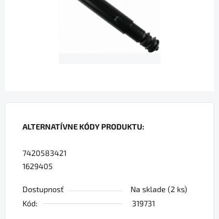
hviezdičiek.
ALTERNATÍVNE KÓDY PRODUKTU:
7420583421
1629405
Dostupnosť
Na sklade
(2 ks)
Kód:
319731