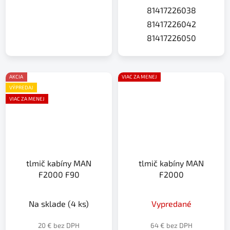
81417226038
81417226042
81417226050
AKCIA
VIAC ZA MENEJ
VÝPREDAJ
VIAC ZA MENEJ
tlmič kabíny MAN
tlmič kabíny MAN
F2000 F90
F2000
Na sklade
(4 ks)
Vypredané
20 € bez DPH
64 € bez DPH