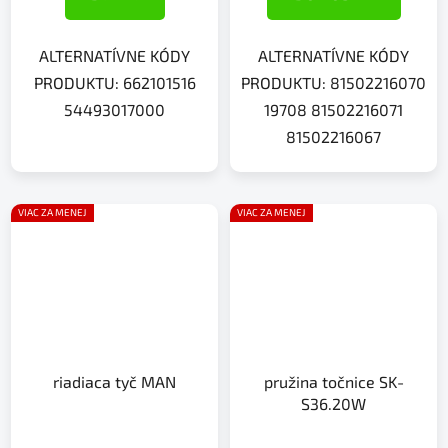
ALTERNATÍVNE KÓDY
ALTERNATÍVNE KÓDY
PRODUKTU: 662101516
PRODUKTU: 81502216070
54493017000
19708 81502216071
81502216067
VIAC ZA MENEJ
VIAC ZA MENEJ
riadiaca tyč MAN
pružina točnice SK-
S36.20W