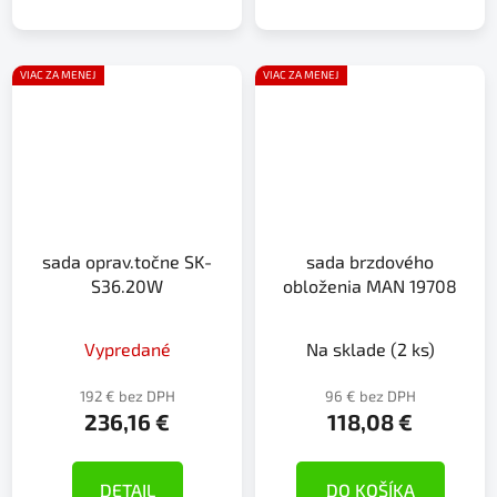
VIAC ZA MENEJ
VIAC ZA MENEJ
sada oprav.točne SK-
sada brzdového
S36.20W
obloženia MAN 19708
Vypredané
Na sklade
(2 ks)
192 € bez DPH
96 € bez DPH
236,16 €
118,08 €
DETAIL
DO KOŠÍKA