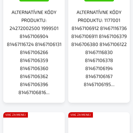
ALTERNATÍVNE KÓDY
ALTERNATÍVNE KÓDY
PRODUKTU:
PRODUKTU: 1177001
24272002500 1999501
81467106912 81467116736
81467106904
81467106911 81467106379
81467116724 81467106131
8146706380 81467106122
81467106266
81467116830
81467106359
81467106378
81467106360
81467106194
81467106362
81467106167
81467106396
81467106195...
81467106816...
VIAC ZA MENEJ
VIAC ZA MENEJ