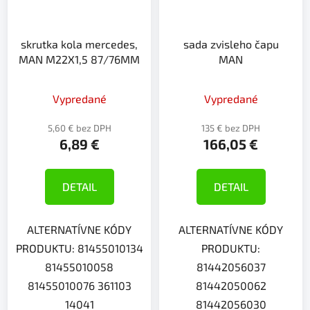
skrutka kola mercedes,
sada zvisleho čapu
MAN M22X1,5 87/76MM
MAN
Vypredané
Vypredané
5,60 € bez DPH
135 € bez DPH
6,89 €
166,05 €
DETAIL
DETAIL
ALTERNATÍVNE KÓDY
ALTERNATÍVNE KÓDY
PRODUKTU: 81455010134
PRODUKTU:
81455010058
81442056037
81455010076 361103
81442050062
14041
81442056030