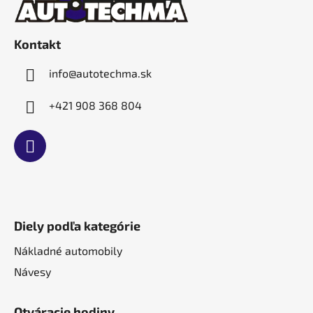
p
ä
r
t
v
Kontakt
i
k
e
y
info
@
autotechma.sk
v
ý
+421 908 368 804
p
i
s
u
Diely podľa kategórie
Nákladné automobily
Návesy
Otváracie hodiny