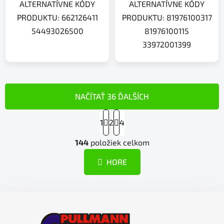
ALTERNATÍVNE KÓDY
ALTERNATÍVNE KÓDY
PRODUKTU: 662126411
PRODUKTU: 81976100317
54493026500
81976100115
33972001399
NAČÍTAŤ 36 ĎALŠÍCH
S
1
2
t
4
r
O
á
144
položiek celkom
v
n
l
k
HORE
á
o
d
v
a
a
Z
n
c
á
i
i
e
p
e