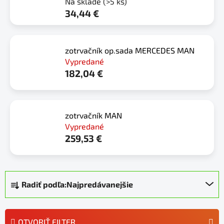
Na sklade
(>5 ks)
34,44 €
zotrvačník op.sada MERCEDES MAN
Vypredané
182,04 €
zotrvačník MAN
Vypredané
259,53 €
R
Radiť podľa:
Najpredávanejšie
a
d
e
OTVORIŤ FILTER