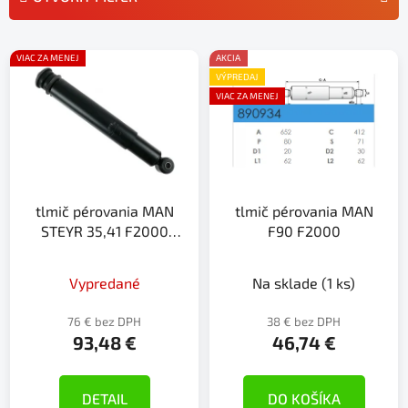
n
i
V
e
VIAC ZA MENEJ
AKCIA
ý
p
VÝPREDAJ
p
r
VIAC ZA MENEJ
i
o
s
d
p
u
r
k
tlmič pérovania MAN
tlmič pérovania MAN
o
t
STEYR 35,41 F2000
F90 F2000
d
o
náhrada 125857
u
v
k
Vypredané
Na sklade
(1 ks)
t
76 € bez DPH
38 € bez DPH
o
93,48 €
46,74 €
v
DETAIL
DO KOŠÍKA