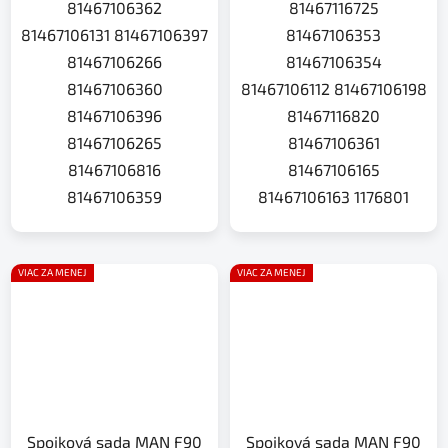
81467106362
81467116725
81467106131 81467106397
81467106353
81467106266
81467106354
81467106360
81467106112 81467106198
81467106396
81467116820
81467106265
81467106361
81467106816
81467106165
81467106359
81467106163 1176801
VIAC ZA MENEJ
VIAC ZA MENEJ
Spojková sada MAN F90
Spojková sada MAN F90