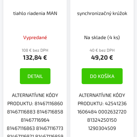
tiahlo riadenia MAN
synchronizačný krúžok
Vypredané
Na sklade
(4 ks)
108 € bez DPH
40 € bez DPH
132,84 €
49,20 €
DETAIL
DO KOŠÍKA
ALTERNATÍVNE KÓDY
ALTERNATÍVNE KÓDY
PRODUKTU: 81467116860
PRODUKTU: 42541236
81467116883 8146716858
1606484 0002632720
81467716964
81324250150
81467116863 81467116773
1290304509
81467116921 81467116859