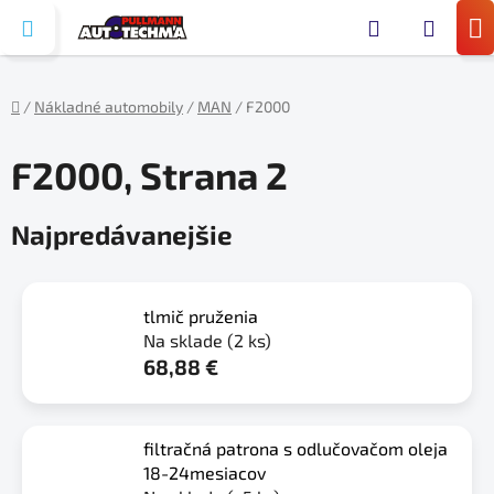
Prejsť
Hľada
na
N
obsah
KO
/
Nákladné automobily
/
MAN
/
F2000
Domov
F2000
, Strana 2
Najpredávanejšie
tlmič pruženia
Na sklade
(2 ks)
68,88 €
filtračná patrona s odlučovačom oleja
18-24mesiacov