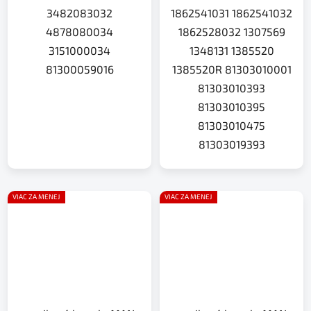
3482083032
1862541031 1862541032
4878080034
1862528032 1307569
3151000034
1348131 1385520
81300059016
1385520R 81303010001
81303010393
81303010395
81303010475
81303019393
VIAC ZA MENEJ
VIAC ZA MENEJ