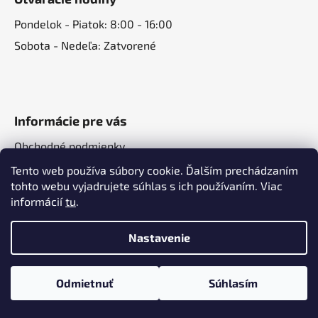
Pondelok - Piatok: 8:00 - 16:00
Sobota - Nedeľa: Zatvorené
Informácie pre vás
Obchodné podmienky
Podmienky ochrany osobných údajov
Tento web používa súbory cookie. Ďalším prechádzaním
tohto webu vyjadrujete súhlas s ich používaním. Viac
Reklamačný poriadok
informácií
tu
.
Kontakt
O nás
Nastavenie
Odmietnuť
Súhlasím