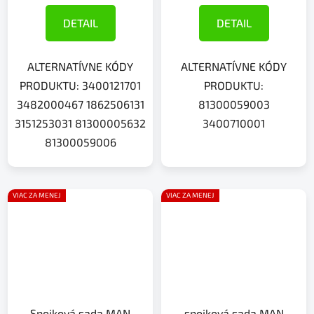
DETAIL
DETAIL
ALTERNATÍVNE KÓDY
ALTERNATÍVNE KÓDY
PRODUKTU: 3400121701
PRODUKTU:
3482000467 1862506131
81300059003
3151253031 81300005632
3400710001
81300059006
VIAC ZA MENEJ
VIAC ZA MENEJ
Spojková sada MAN
spojková sada MAN