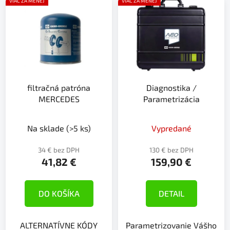
VIAC ZA MENEJ
VIAC ZA MENEJ
filtračná patróna
Diagnostika /
MERCEDES
Parametrizácia
Na sklade
(>5 ks)
Vypredané
34 € bez DPH
130 € bez DPH
41,82 €
159,90 €
DO KOŠÍKA
DETAIL
ALTERNATÍVNE KÓDY
Parametrizovanie Vášho