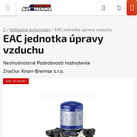
Prejsť
Hľada
na
N
obsah
KO
/
Nákladné automobily
/
EAC jednotka úpravy vzduchu
EAC jednotka úpravy
Domov
vzduchu
Priemerné
Neohodnotené
Podrobnosti hodnotenia
hodnotenie
Značka:
Knorr-Bremse s.r.o.
produktu
VIAC ZA MENEJ
je
0,0
z
5
hviezdičiek.