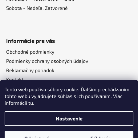
Sobota - Nedeľa: Zatvorené
Informácie pre vás
Obchodné podmienky
Podmienky ochrany osobných údajov
Reklamačný poriadok
Kontakt
O nás
Tento web používa súbory cookie. Ďalším prechádzaním
tohto webu vyjadrujete súhlas s ich používaním. Viac
informácií
tu
.
Nastavenie
Vytvoril Shoptet
a
Adatelier