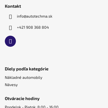
t
Kontakt
i
e
info
@
autotechma.sk
+421 908 368 804
Diely podľa kategórie
Nákladné automobily
Návesy
Otváracie hodiny
Pondelok - Piatok: 8:00 - 16:00