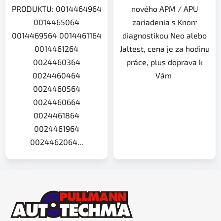
PRODUKTU: 0014464964
nového APM / APU
0014465064
zariadenia s Knorr
0014469564 0014461164
diagnostikou Neo alebo
0014461264
Jaltest, cena je za hodinu
0024460364
práce, plus doprava k
0024460464
Vám
0024460564
0024460664
0024461864
0024461964
0024462064...
Z
á
p
ä