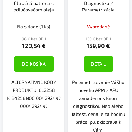
filtračná patróna s
Diagnostika /
odlučovačom oleja
Parametrizácia
MERCEDES EL2258
Na sklade
(1 ks)
Vypredané
98 € bez DPH
130 € bez DPH
120,54 €
159,90 €
DO KOŠÍKA
DETAIL
ALTERNATÍVNE KÓDY
Parametrizovanie Vášho
PRODUKTU: EL2258
nového APM / APU
K184258N00 004292497
zariadenia s Knorr
0004292497
diagnostikou Neo alebo
Jaltest, cena je za hodinu
práce, plus doprava k
Vám