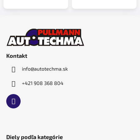
Z
á
p
ä
t
Kontakt
i
e
info
@
autotechma.sk
+421 908 368 804
Diely podľa kategórie