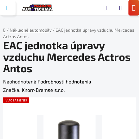
Prejsť
Hľada
na
N
obsah
KO
/
Nákladné automobily
/
EAC jednotka úpravy vzduchu Mercedes
Actros Antos
Domov
EAC jednotka úpravy
vzduchu Mercedes Actros
Antos
Priemerné
Neohodnotené
Podrobnosti hodnotenia
hodnotenie
Značka:
Knorr-Bremse s.r.o.
produktu
VIAC ZA MENEJ
je
0,0
z
5