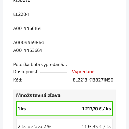
EL2204
A0014466164
A0004469864
A0014463664
Položka bola vypredaná…
Dostupnosť
Vypredané
Kód:
EL2213 K138271N50
Množstevná zľava
1 ks
1 217,70 €
/ ks
2 ks = zľava 2 %
1 193,35 €
/ ks