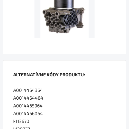
hviezdičiek.
ALTERNATÍVNE KÓDY PRODUKTU:
A0014464364
A0014464464
A0014465964
A0014466064
k113670
k138272