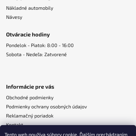
Nákladné automobily
Návesy
Otváracie hodiny
Pondelok - Piatok: 8:00 - 16:00
Sobota - Nedeľa: Zatvorené
Informácie pre vás
Obchodné podmienky
Podmienky ochrany osobných údajov
Reklamačný poriadok
Kontakt
O nás
Tento web používa súbory cookie. Ďalším prechádzaním