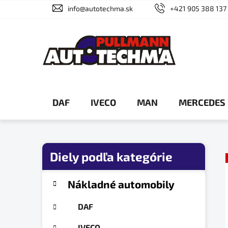
Prejsť
info@autotechma.sk
+421 905 388 137
na
obsah
DAF
IVECO
MAN
MERCEDES
B
o
č
K
Preskočiť
Nákladné automobily
a
n
kategórie
t
ý
DAF
e
p
g
IVECO