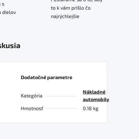
 s
to k vám prišlo čo
 dielov
najrýchlejšie
skusia
Dodatočné parametre
Nákladné
Kategória
automobily
Hmotnosť
0.18 kg