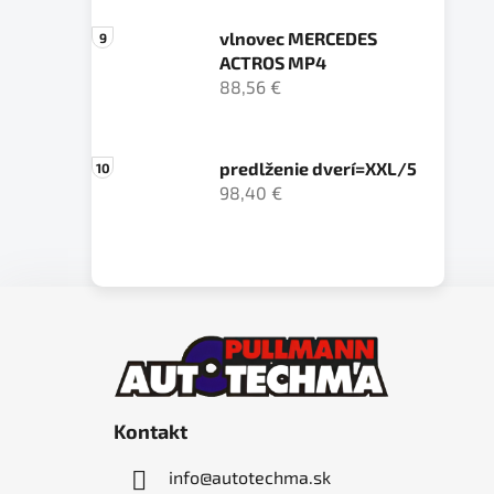
vlnovec MERCEDES
ACTROS MP4
88,56 €
predlženie dverí=XXL/5
98,40 €
Z
á
p
ä
Kontakt
t
i
info
@
autotechma.sk