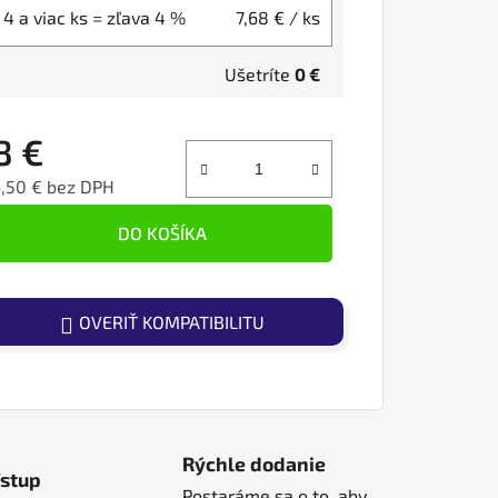
4 a viac ks = zľava 4 %
7,68 €
/ ks
Ušetríte
0 €
8 €
,50 € bez DPH
ednotková cena:
DO KOŠÍKA
OVERIŤ KOMPATIBILITU
Rýchle dodanie
ístup
Postaráme sa o to, aby