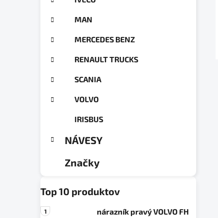
a
ó
n
r
MAN
e
i
e
l
MERCEDES BENZ
RENAULT TRUCKS
SCANIA
VOLVO
IRISBUS
NÁVESY
Značky
Top 10 produktov
nárazník pravý VOLVO FH