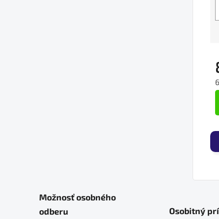
6
J
Možnosť osobného
Osobitný pr
odberu