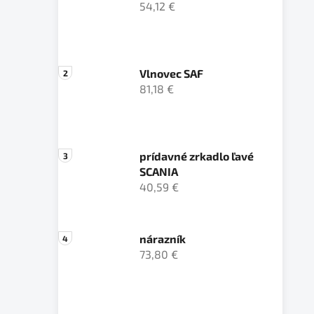
54,12 €
Vlnovec SAF
81,18 €
prídavné zrkadlo ľavé
SCANIA
40,59 €
nárazník
73,80 €