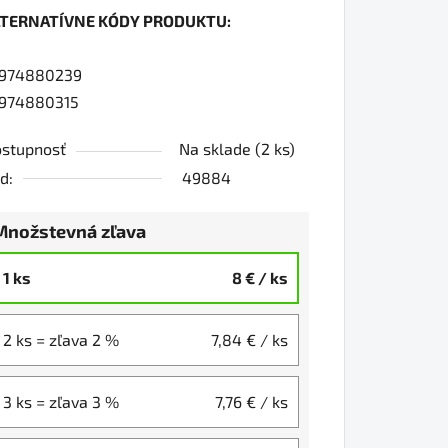
LTERNATÍVNE KÓDY PRODUKTU:
0
1974880239
974880315
iezdičiek.
stupnosť
Na sklade
(2 ks)
d:
49884
Množstevná zľava
1 ks
8 €
/ ks
2 ks = zľava 2 %
7,84 €
/ ks
3 ks = zľava 3 %
7,76 €
/ ks