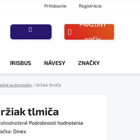
Prihlásenie
Registrácia
PRÁZDNY
NÁKUPNÝ
KOŠÍK
PORAĎTE SA
KOŠÍK
IRISBUS
NÁVESY
ZNAČKY
adné automobily
/
držiak tlmiča
ržiak tlmiča
iemerné
ohodnotené
Podrobnosti hodnotenia
dnotenie
ačka:
Dinex
oduktu