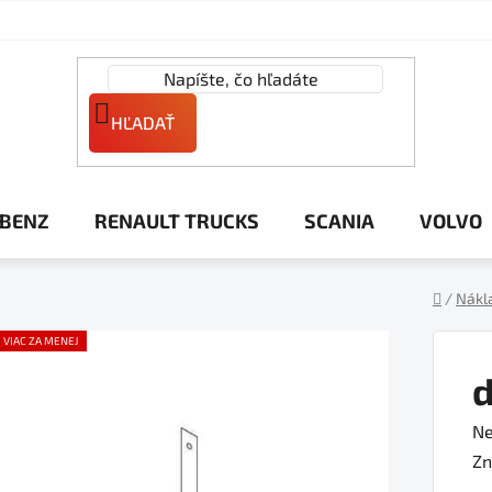
HĽADAŤ
 BENZ
RENAULT TRUCKS
SCANIA
VOLVO
/
Nákl
Domov
VIAC ZA MENEJ
d
Pr
Ne
ho
Zn
pr