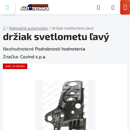
Prejsť
Hľada
na
N
obsah
KO
/
Nákladné automobily
/
držiak svetlometu ľavý
držiak svetlometu ľavý
Domov
Priemerné
Neohodnotené
Podrobnosti hodnotenia
hodnotenie
Značka:
Covind s.p.a.
produktu
VIAC ZA MENEJ
je
0,0
z
5
hviezdičiek.