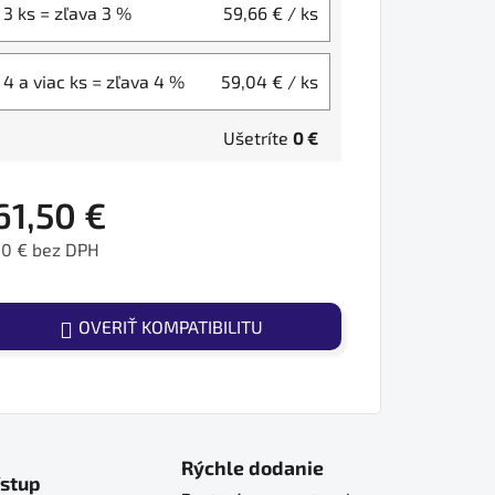
3 ks = zľava 3 %
59,66 €
/ ks
4 a viac ks = zľava 4 %
59,04 €
/ ks
Ušetríte
0 €
61,50 €
50 € bez DPH
ednotková cena:
OVERIŤ KOMPATIBILITU
Rýchle dodanie
ístup