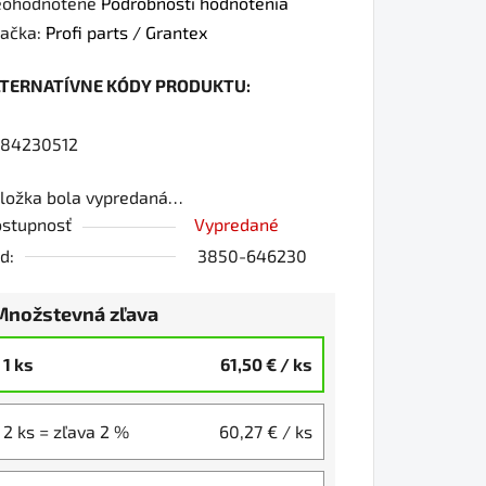
iemerné
ohodnotené
Podrobnosti hodnotenia
dnotenie
ačka:
Profi parts / Grantex
oduktu
LTERNATÍVNE KÓDY PRODUKTU:
0
84230512
ložka bola vypredaná…
iezdičiek.
stupnosť
Vypredané
d:
3850-646230
Množstevná zľava
1 ks
61,50 €
/ ks
2 ks = zľava 2 %
60,27 €
/ ks