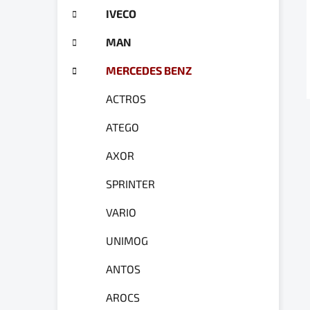
g
a
IVECO
ó
n
r
MAN
e
i
e
l
MERCEDES BENZ
ACTROS
ATEGO
AXOR
SPRINTER
VARIO
UNIMOG
ANTOS
AROCS