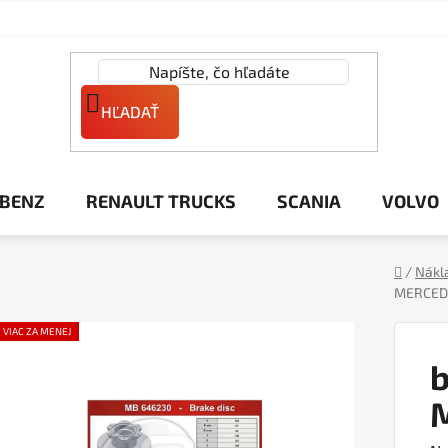
HĽADAŤ
 BENZ
RENAULT TRUCKS
SCANIA
VOLVO
/
Nákl
MERCED
Domov
VIAC ZA MENEJ