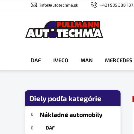
Prejsť
info@autotechma.sk
+421 905 388 137
na
obsah
DAF
IVECO
MAN
MERCEDES
B
o
č
K
Preskočiť
Nákladné automobily
a
n
kategórie
t
ý
DAF
e
p