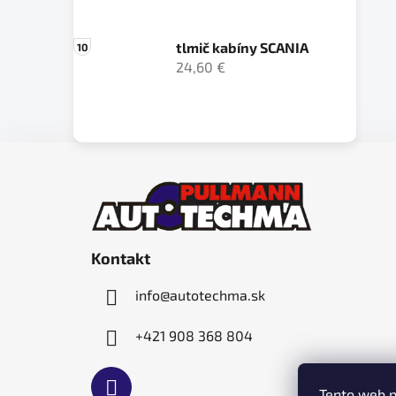
tlmič kabíny SCANIA
24,60 €
Z
á
p
ä
Kontakt
t
i
info
@
autotechma.sk
e
+421 908 368 804
Tento web p