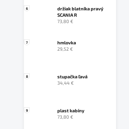
držiak blatníka pravý
SCANIA R
73,80 €
hmlovka
29,52 €
stupačka ľavá
34,44 €
plast kabíny
73,80 €