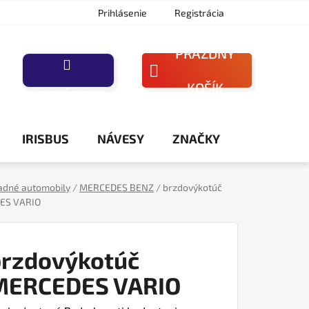
Prihlásenie
Registrácia
PRÁZDNY
NÁKUPNÝ
KOŠÍK
PORAĎTE SA
KOŠÍK
IRISBUS
NÁVESY
ZNAČKY
adné automobily
/
MERCEDES BENZ
/
brzdovýkotúč
ES VARIO
brzdovýkotúč
MERCEDES VARIO