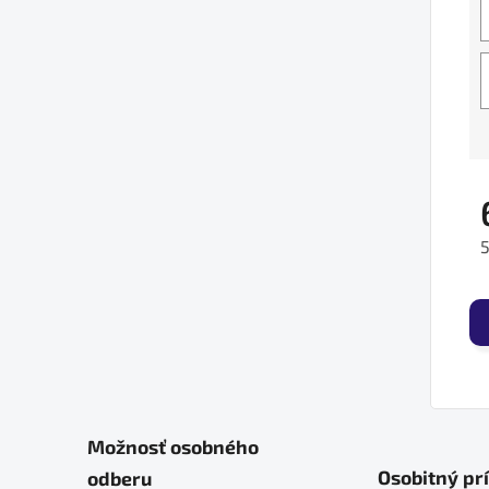
J
Možnosť osobného
Osobitný pr
odberu