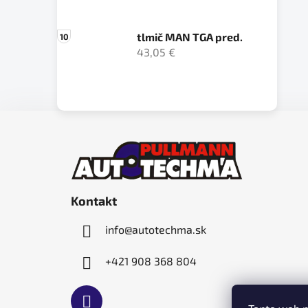
tlmič MAN TGA pred.
43,05 €
Z
á
p
ä
Kontakt
t
i
info
@
autotechma.sk
e
+421 908 368 804