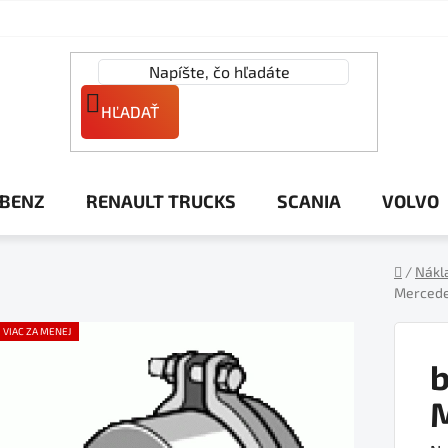
HĽADAŤ
 BENZ
RENAULT TRUCKS
SCANIA
VOLVO
/
Nákl
Mercede
Domov
VIAC ZA MENEJ
b