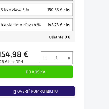
3 ks = zľava 3 %
150,33 €
/ ks
4 a viac ks = zľava 4 %
148,78 €
/ ks
Ušetríte
0 €
154,98 €
26 € bez DPH
ednotková cena:
DO KOŠÍKA
OVERIŤ KOMPATIBILITU