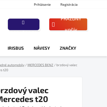
Prihlásenie
Registrácia
PRÁZDNY
NÁKUPNÝ
KOŠÍK
PORAĎTE SA
KOŠÍK
IRISBUS
NÁVESY
ZNAČKY
adné automobily
/
MERCEDES BENZ
/
brzdový valec
s t20
rzdový valec
Mercedes t20