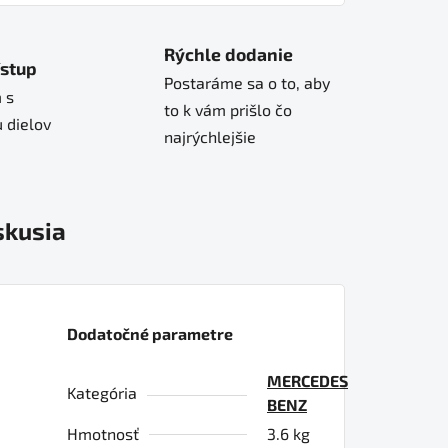
Rýchle dodanie
ístup
Postaráme sa o to, aby
 s
to k vám prišlo čo
 dielov
najrýchlejšie
skusia
Dodatočné parametre
MERCEDES
Kategória
BENZ
Hmotnosť
3.6 kg