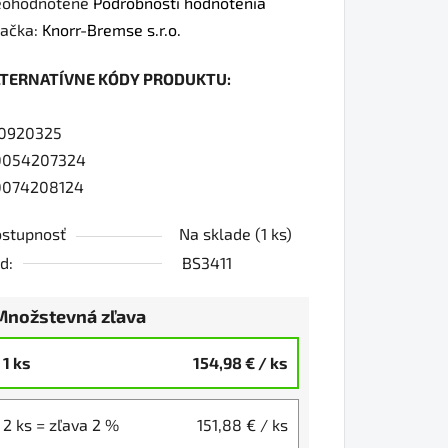
iemerné
ohodnotené
Podrobnosti hodnotenia
dnotenie
ačka:
Knorr-Bremse s.r.o.
oduktu
LTERNATÍVNE KÓDY PRODUKTU:
0
0920325
0054207324
0074208124
iezdičiek.
stupnosť
Na sklade
(1 ks)
d:
BS3411
Množstevná zľava
1 ks
154,98 €
/ ks
2 ks = zľava 2 %
151,88 €
/ ks