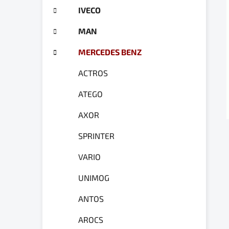
g
a
IVECO
ó
n
r
MAN
e
i
e
l
MERCEDES BENZ
ACTROS
ATEGO
AXOR
SPRINTER
VARIO
UNIMOG
ANTOS
AROCS