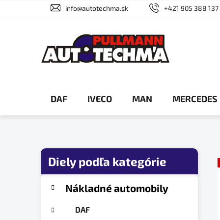
Prejsť
info@autotechma.sk
+421 905 388 137
na
obsah
DAF
IVECO
MAN
MERCEDES
B
o
č
K
Preskočiť
Nákladné automobily
a
n
kategórie
t
ý
DAF
e
p