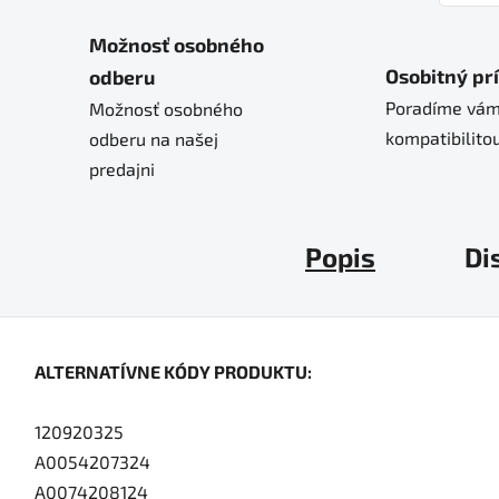
Možnosť osobného
Osobitný pr
odberu
Poradíme vám
Možnosť osobného
kompatibilitou
odberu na našej
predajni
Popis
Di
ALTERNATÍVNE KÓDY PRODUKTU:
120920325
A0054207324
A0074208124