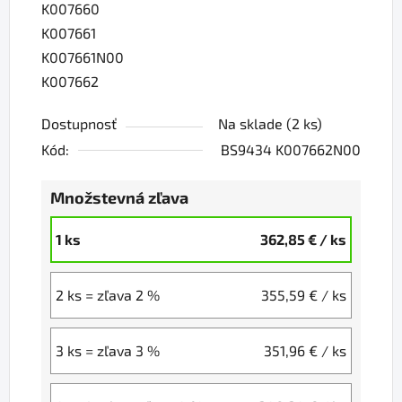
K007660
K007661
K007661N00
K007662
Dostupnosť
Na sklade
(2 ks)
Kód:
BS9434 K007662N00
Množstevná zľava
1 ks
362,85 €
/ ks
2 ks = zľava 2 %
355,59 €
/ ks
3 ks = zľava 3 %
351,96 €
/ ks