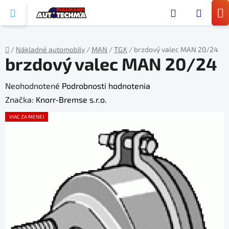
Prejsť
Hľada
na
N
obsah
KO
/
Nákladné automobily
/
MAN
/
TGX
/
brzdový valec MAN 20/24
brzdový valec MAN 20/24
Domov
Priemerné
Neohodnotené
Podrobnosti hodnotenia
hodnotenie
Značka:
Knorr-Bremse s.r.o.
produktu
VIAC ZA MENEJ
je
0,0
z
5
hviezdičiek.