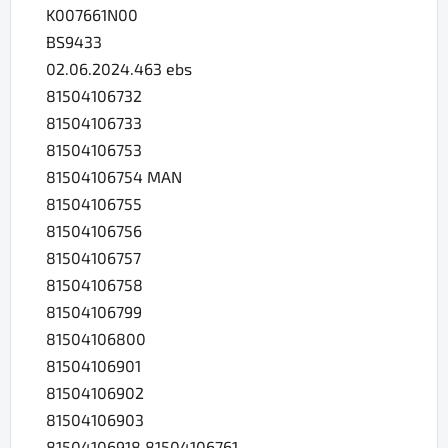
K007661N00
BS9433
02.06.2024.463 ebs
81504106732
81504106733
81504106753
81504106754 MAN
81504106755
81504106756
81504106757
81504106758
81504106799
81504106800
81504106901
81504106902
81504106903
81504106918 81504106761