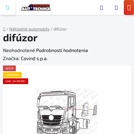
Prejsť
Hľada
na
N
obsah
KO
/
Nákladné automobily
/
difúzor
difúzor
Domov
Priemerné
Neohodnotené
Podrobnosti hodnotenia
hodnotenie
Značka:
Covind s.p.a.
produktu
AKCIA
je
VÝPREDAJ
VIAC ZA MENEJ
0,0
z
5
hviezdičiek.