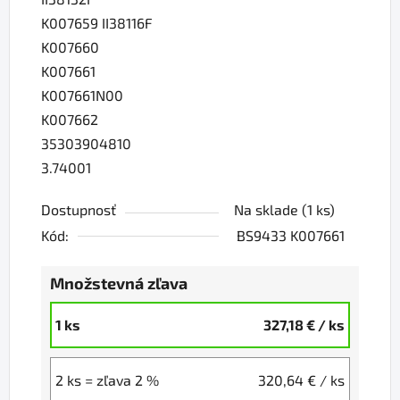
K007659 II38116F
K007660
K007661
K007661N00
K007662
35303904810
3.74001
Dostupnosť
Na sklade
(1 ks)
Kód:
BS9433 K007661
Množstevná zľava
1 ks
327,18 €
/ ks
2 ks = zľava 2 %
320,64 €
/ ks