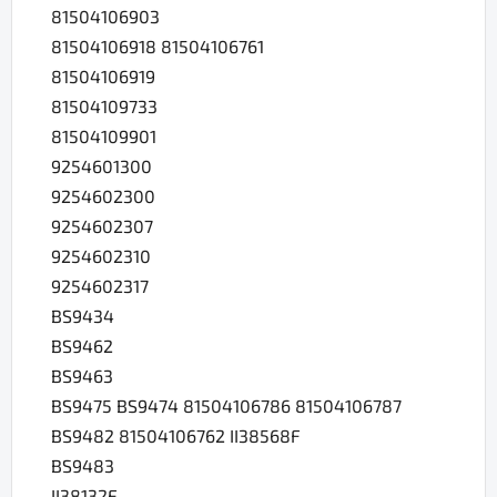
81504106903
81504106918 81504106761
81504106919
81504109733
81504109901
9254601300
9254602300
9254602307
9254602310
9254602317
BS9434
BS9462
BS9463
BS9475 BS9474 81504106786 81504106787
BS9482 81504106762 II38568F
BS9483
II38132F