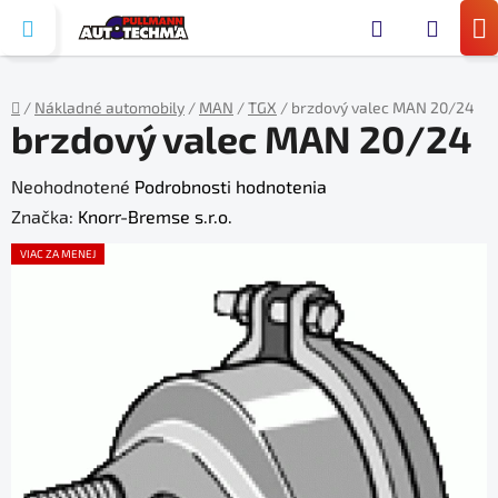
Prejsť
Hľada
na
N
obsah
KO
/
Nákladné automobily
/
MAN
/
TGX
/
brzdový valec MAN 20/24
brzdový valec MAN 20/24
Domov
Priemerné
Neohodnotené
Podrobnosti hodnotenia
hodnotenie
Značka:
Knorr-Bremse s.r.o.
produktu
VIAC ZA MENEJ
je
0,0
z
5
hviezdičiek.