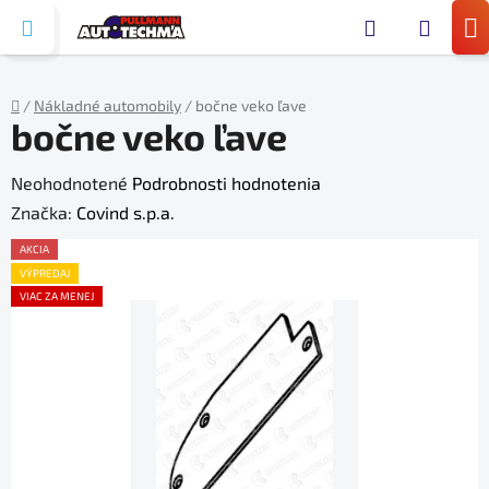
Prejsť
Hľada
na
N
obsah
KO
/
Nákladné automobily
/
bočne veko ľave
bočne veko ľave
Domov
Priemerné
Neohodnotené
Podrobnosti hodnotenia
hodnotenie
Značka:
Covind s.p.a.
produktu
AKCIA
je
VÝPREDAJ
VIAC ZA MENEJ
0,0
z
5
hviezdičiek.