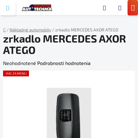
Prejsť
Hľada
na
N
obsah
KO
/
Nákladné automobily
/
zrkadlo MERCEDES AXOR ATEGO
zrkadlo MERCEDES AXOR
Domov
ATEGO
Priemerné
Neohodnotené
Podrobnosti hodnotenia
hodnotenie
VIAC ZA MENEJ
produktu
je
0,0
z
5
hviezdičiek.