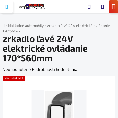
Prejsť
Hľada
na
N
obsah
KO
/
Nákladné automobily
/
zrkadlo ľavé 24V elektrické ovládanie
170*560mm
Domov
zrkadlo ľavé 24V
elektrické ovládanie
170*560mm
Priemerné
Neohodnotené
Podrobnosti hodnotenia
hodnotenie
VIAC ZA MENEJ
produktu
je
0,0
z
5