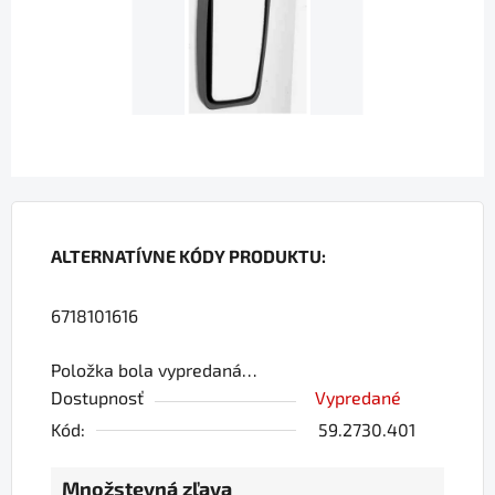
hviezdičiek.
ALTERNATÍVNE KÓDY PRODUKTU:
6718101616
Položka bola vypredaná…
Dostupnosť
Vypredané
Kód:
59.2730.401
Množstevná zľava