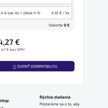
4 a viac ks = zľava 4 %
4,10 €
/ ks
Ušetríte
0 €
4,27 €
,47 € bez DPH
ednotková cena:
OVERIŤ KOMPATIBILITU
Rýchle dodanie
ístup
Postaráme sa o to, aby
 s