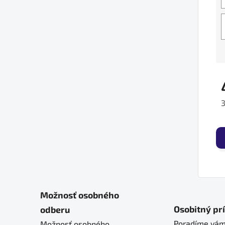
3
J
Možnosť osobného
Osobitný pr
odberu
Poradíme vám
Možnosť osobného