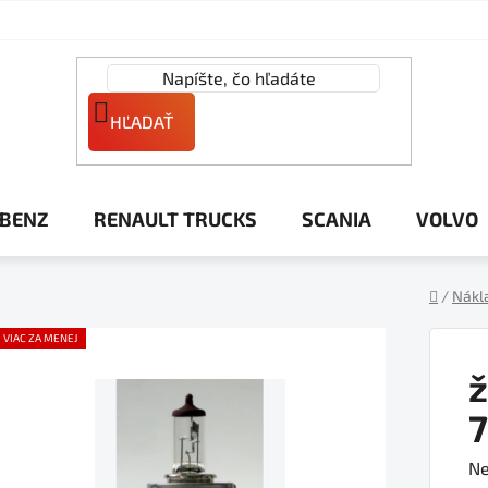
HĽADAŤ
 BENZ
RENAULT TRUCKS
SCANIA
VOLVO
/
Nákl
Domov
VIAC ZA MENEJ
ž
Pr
Ne