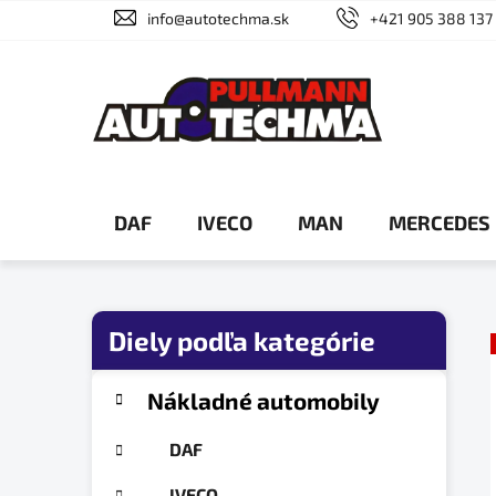
Prejsť
info@autotechma.sk
+421 905 388 137
na
obsah
DAF
IVECO
MAN
MERCEDES
B
o
č
K
Preskočiť
Nákladné automobily
a
n
kategórie
t
ý
DAF
e
p
g
IVECO