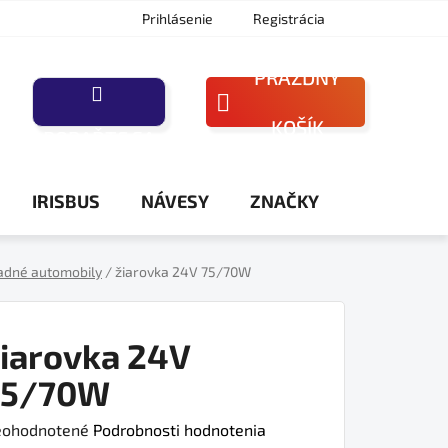
Prihlásenie
Registrácia
PRÁZDNY
NÁKUPNÝ
KOŠÍK
PORAĎTE SA
KOŠÍK
IRISBUS
NÁVESY
ZNAČKY
adné automobily
/
žiarovka 24V 75/70W
iarovka 24V
75/70W
iemerné
ohodnotené
Podrobnosti hodnotenia