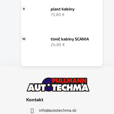
plast kabíny
73,80 €
tlmič kabíny SCANIA
24,60 €
Z
á
p
ä
Kontakt
t
i
info
@
autotechma.sk