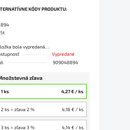
dnotenie
LTERNATÍVNE KÓDY PRODUKTU:
oduktu
8894
0
5t
ložka bola vypredaná…
iezdičiek.
stupnosť
Vypredané
d:
909048894
Množstevná zľava
1 ks
4,27 €
/ ks
2 ks = zľava 2 %
4,18 €
/ ks
3 ks = zľava 3 %
4,14 €
/ ks