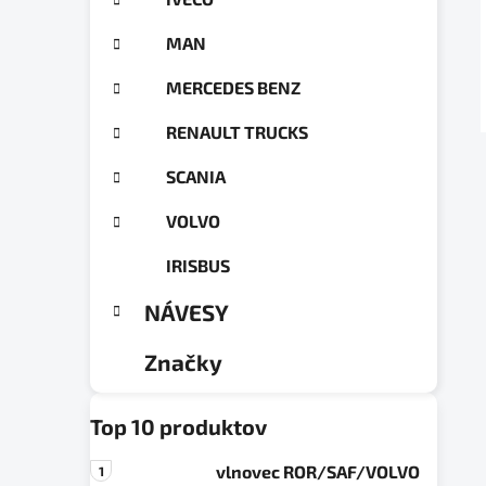
a
ó
n
r
MAN
e
i
e
l
MERCEDES BENZ
RENAULT TRUCKS
SCANIA
VOLVO
IRISBUS
NÁVESY
Značky
Top 10 produktov
vlnovec ROR/SAF/VOLVO