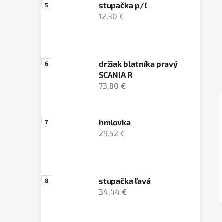
stupačka p/ľ
12,30 €
držiak blatníka pravý
SCANIA R
73,80 €
hmlovka
29,52 €
stupačka ľavá
34,44 €