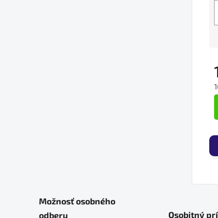
J
Možnosť osobného
Osobitný pr
odberu