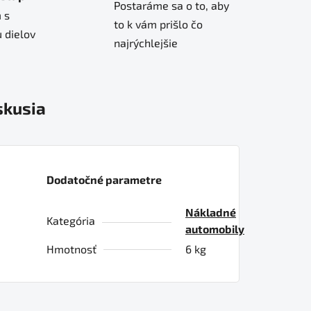
Postaráme sa o to, aby
 s
to k vám prišlo čo
 dielov
najrýchlejšie
skusia
Dodatočné parametre
Nákladné
Kategória
automobily
Hmotnosť
6 kg