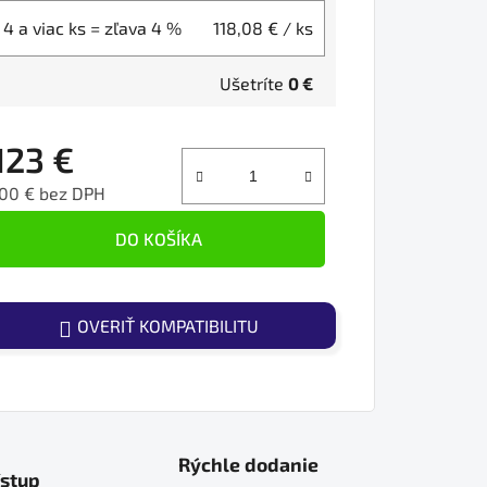
4 a viac ks = zľava 4 %
118,08 €
/ ks
Ušetríte
0 €
123 €
100 € bez DPH
ednotková cena:
DO KOŠÍKA
OVERIŤ KOMPATIBILITU
Rýchle dodanie
ístup