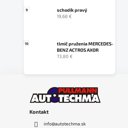
schodík pravý
19,68 €
tlmič pruženia MERCEDES-
BENZ ACTROS AXOR
73,80 €
Z
á
p
ä
Kontakt
t
i
info
@
autotechma.sk