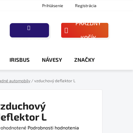
Prihlásenie
Registrácia
PRÁZDNY
NÁKUPNÝ
KOŠÍK
PORAĎTE SA
KOŠÍK
IRISBUS
NÁVESY
ZNAČKY
adné automobily
/
vzduchový deflektor L
vzduchový
eflektor L
iemerné
ohodnotené
Podrobnosti hodnotenia