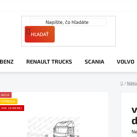
HĽADAŤ
 BENZ
RENAULT TRUCKS
SCANIA
VOLVO
/
Nákl
Domov
AKCIA
VÝPREDAJ
VIAC ZA MENEJ
d
Pr
Ne