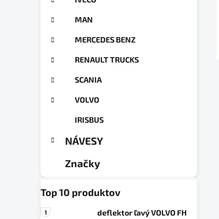
a
ó
n
r
MAN
e
i
e
l
MERCEDES BENZ
RENAULT TRUCKS
SCANIA
VOLVO
IRISBUS
NÁVESY
Značky
Top 10 produktov
deflektor ľavý VOLVO FH