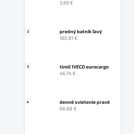
3,69 €
predný batník ľavý
180,81 €
tlmič IVECO eurocargo
46,74 €
denné svietenie pravé
68,88 €