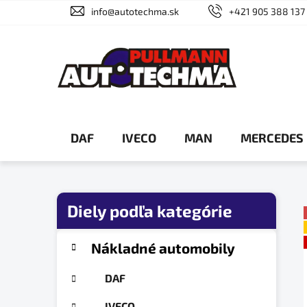
Prejsť
info@autotechma.sk
+421 905 388 137
na
obsah
DAF
IVECO
MAN
MERCEDES
B
o
č
K
Preskočiť
Nákladné automobily
a
n
kategórie
t
ý
DAF
e
p
g
IVECO