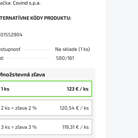
dnotenie
ačka:
Covind s.p.a.
oduktu
LTERNATÍVNE KÓDY PRODUKTU:
0
801552904
stupnosť
Na sklade
(1 ks)
iezdičiek.
d:
580/161
Množstevná zľava
1 ks
123 €
/ ks
2 ks = zľava 2 %
120,54 €
/ ks
3 ks = zľava 3 %
119,31 €
/ ks