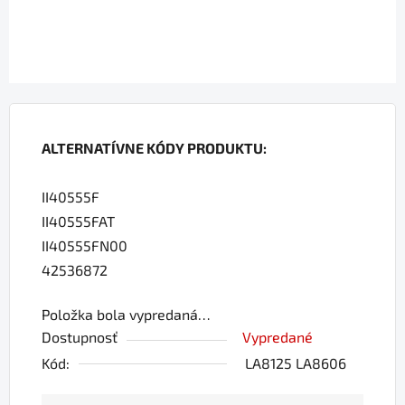
ALTERNATÍVNE KÓDY PRODUKTU:
II40555F
II40555FAT
II40555FN00
42536872
Položka bola vypredaná…
Dostupnosť
Vypredané
Kód:
LA8125 LA8606