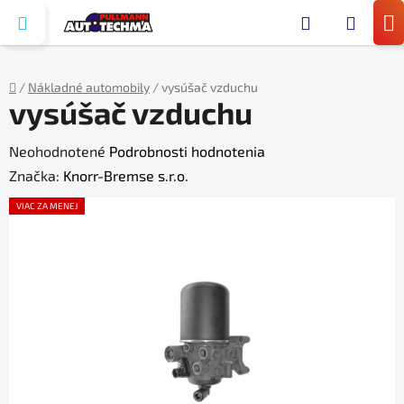
Prejsť
Hľada
na
N
obsah
KO
/
Nákladné automobily
/
vysúšač vzduchu
vysúšač vzduchu
Domov
Priemerné
Neohodnotené
Podrobnosti hodnotenia
hodnotenie
Značka:
Knorr-Bremse s.r.o.
produktu
VIAC ZA MENEJ
je
0,0
z
5
hviezdičiek.