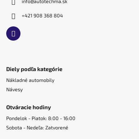
e
info
@
autotechma.sk
+421 908 368 804
Diely podľa kategórie
Nákladné automobily
Návesy
Otváracie hodiny
Pondelok - Piatok: 8:00 - 16:00
Sobota - Nedeľa: Zatvorené