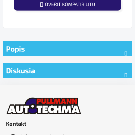
OVERIŤ KOMPATIBILITU
Popis
Diskusia
Z
á
p
ä
t
Kontakt
i