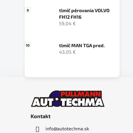
tlmič pérovania VOLVO
FH12 FH16
59,04 €
tlmič MAN TGA pred.
43,05 €
Z
á
p
ä
Kontakt
t
i
info
@
autotechma.sk