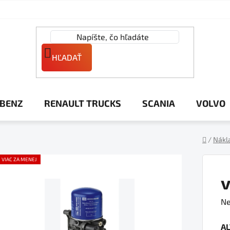
HĽADAŤ
 BENZ
RENAULT TRUCKS
SCANIA
VOLVO
/
Nákl
Domov
VIAC ZA MENEJ
v
Pr
Ne
ho
A
pr