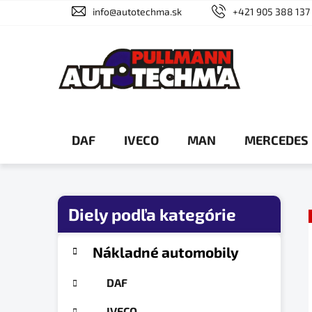
Prejsť
info@autotechma.sk
+421 905 388 137
na
obsah
DAF
IVECO
MAN
MERCEDES
B
o
č
K
Preskočiť
Nákladné automobily
a
n
kategórie
t
ý
DAF
e
p
g
IVECO