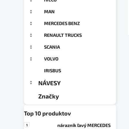
a
ó
n
r
MAN
e
i
e
l
MERCEDES BENZ
RENAULT TRUCKS
SCANIA
VOLVO
IRISBUS
NÁVESY
Značky
Top 10 produktov
nárazník ľavý MERCEDES