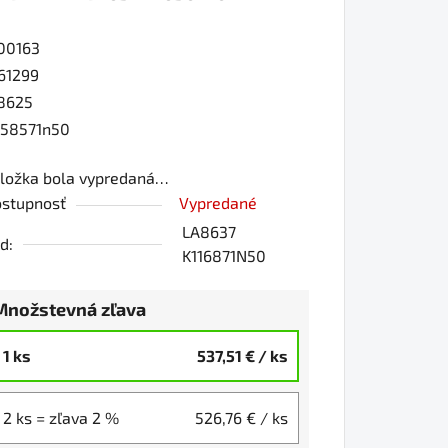
00163
0
61299
8625
58571n50
iezdičiek.
ložka bola vypredaná…
stupnosť
Vypredané
LA8637
d:
K116871N50
Množstevná zľava
1 ks
537,51 €
/ ks
2 ks = zľava 2 %
526,76 €
/ ks