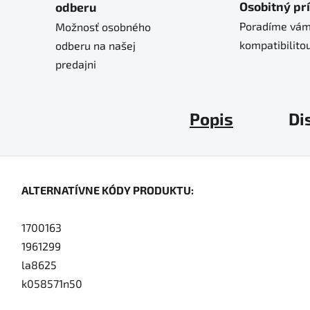
Osobitný pr
odberu
Poradíme vám
Možnosť osobného
kompatibilitou
odberu na našej
predajni
Popis
Di
ALTERNATÍVNE KÓDY PRODUKTU:
1700163
1961299
la8625
k058571n50