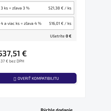
3 ks = zľava 3 %
521,38 €
/ ks
4 a viac ks = zľava 4 %
516,01 €
/ ks
Ušetríte
0 €
537,51 €
437 € bez DPH
ednotková cena:
OVERIŤ KOMPATIBILITU
Rýchle dodanie