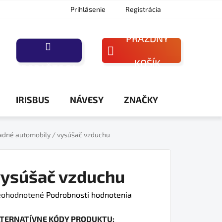
Prihlásenie
Registrácia
PRÁZDNY
NÁKUPNÝ
KOŠÍK
PORAĎTE SA
KOŠÍK
IRISBUS
NÁVESY
ZNAČKY
adné automobily
/
vysúšač vzduchu
ysúšač vzduchu
iemerné
ohodnotené
Podrobnosti hodnotenia
dnotenie
LTERNATÍVNE KÓDY PRODUKTU:
oduktu