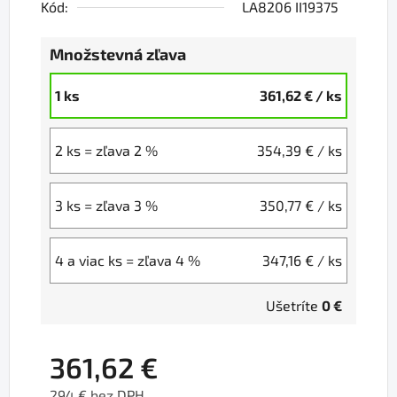
Kód:
LA8206 II19375
Množstevná zľava
1 ks
361,62 €
/ ks
2 ks = zľava 2 %
354,39 €
/ ks
3 ks = zľava 3 %
350,77 €
/ ks
4 a viac ks = zľava 4 %
347,16 €
/ ks
Ušetríte
0 €
361,62 €
294 € bez DPH