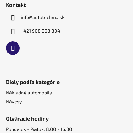
t
Kontakt
i
e
info
@
autotechma.sk
+421 908 368 804
Diely podľa kategórie
Nákladné automobily
Návesy
Otváracie hodiny
Pondelok - Piatok: 8:00 - 16:00