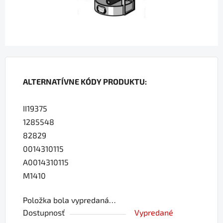
ALTERNATÍVNE KÓDY PRODUKTU:
II19375
1285548
82829
0014310115
A0014310115
M1410
Položka bola vypredaná…
Dostupnosť
Vypredané