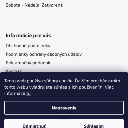
Sobota - Nedeľa: Zatvorené
Informácie pre vás
Obchodné podmienky
Podmienky ochrany osobných údajov
Reklamačný poriadok
Kontakt
O nás
Tento web používa súbory cookie. Ďalším prechádzaním
tohto webu vyjadrujete súhlas s ich používaním. Viac
informácií
tu
.
Nastavenie
Vytvoril Shoptet
a
Adatelier
Odmietnuť
Súhlasím
Copyright 2026
Autotechma.sk
. Všetky práva