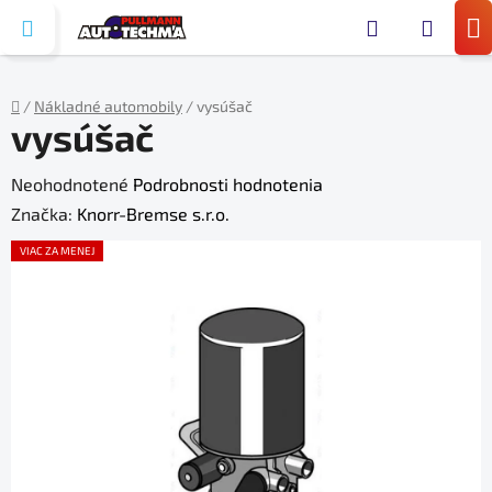
Prejsť
Hľada
na
N
obsah
KO
/
Nákladné automobily
/
vysúšač
vysúšač
Domov
Priemerné
Neohodnotené
Podrobnosti hodnotenia
hodnotenie
Značka:
Knorr-Bremse s.r.o.
produktu
VIAC ZA MENEJ
je
0,0
z
5
hviezdičiek.