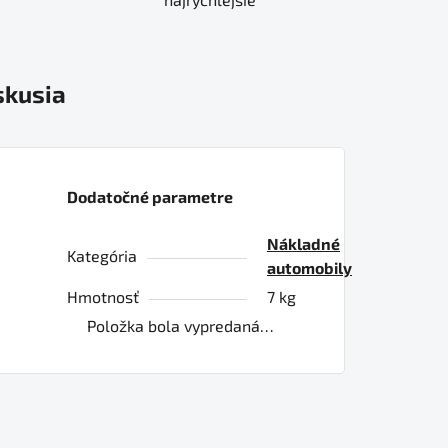
skusia
Dodatočné parametre
Nákladné
Kategória
automobily
Hmotnosť
7 kg
Položka bola vypredaná…