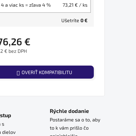
4 a viac ks = zľava 4 %
73,21 €
/ ks
Ušetríte
0 €
76,26 €
62 € bez DPH
ednotková cena:
OVERIŤ KOMPATIBILITU
Rýchle dodanie
ístup
Postaráme sa o to, aby
 s
to k vám prišlo čo
 dielov
najrýchlejšie