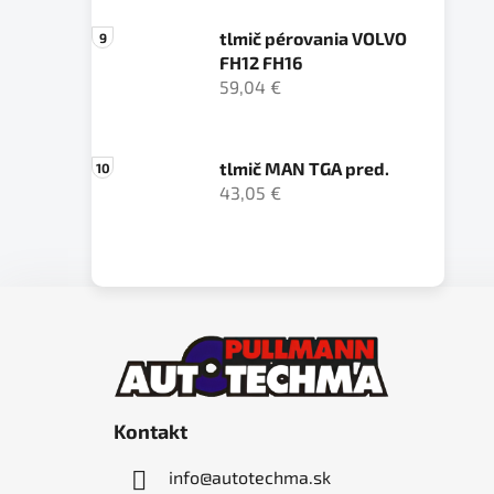
tlmič pérovania VOLVO
FH12 FH16
59,04 €
tlmič MAN TGA pred.
43,05 €
Z
á
p
ä
Kontakt
t
i
info
@
autotechma.sk