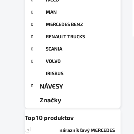
a
ó
n
r
MAN
e
i
e
l
MERCEDES BENZ
RENAULT TRUCKS
SCANIA
VOLVO
IRISBUS
NÁVESY
Značky
Top 10 produktov
nárazník ľavý MERCEDES