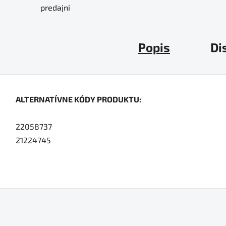
predajni
Popis
Di
ALTERNATÍVNE KÓDY PRODUKTU:
22058737
21224745