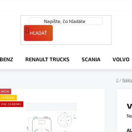
HĽADAŤ
 BENZ
RENAULT TRUCKS
SCANIA
VOLVO
/
Nákl
Domov
AKCIA
VÝPREDAJ
VIAC ZA MENEJ
Pr
Ne
ho
A
pr