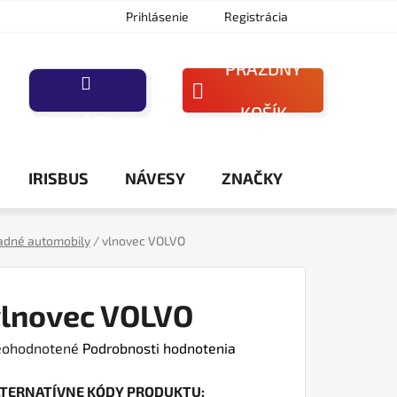
Prihlásenie
Registrácia
PRÁZDNY
NÁKUPNÝ
KOŠÍK
PORAĎTE SA
KOŠÍK
IRISBUS
NÁVESY
ZNAČKY
adné automobily
/
vlnovec VOLVO
vlnovec VOLVO
iemerné
ohodnotené
Podrobnosti hodnotenia
dnotenie
LTERNATÍVNE KÓDY PRODUKTU:
oduktu