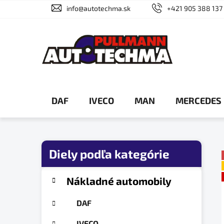
Prejsť
info@autotechma.sk
+421 905 388 137
na
obsah
DAF
IVECO
MAN
MERCEDES
B
o
č
K
Preskočiť
Nákladné automobily
a
n
kategórie
t
ý
DAF
e
p
g
IVECO