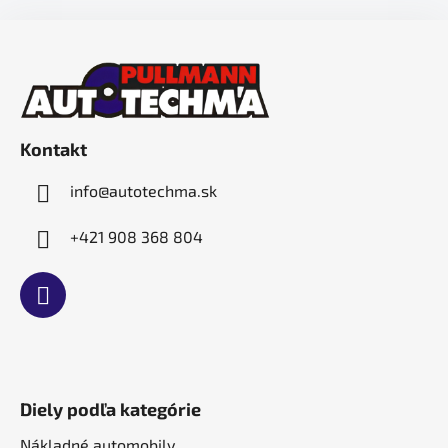
Z
á
p
ä
t
Kontakt
i
e
info
@
autotechma.sk
+421 908 368 804
Diely podľa kategórie
Nákladné automobily