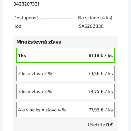
9423207321
Dostupnosť
Na sklade
(4 ks)
Kód:
SA520283C
Množstevná zľava
1 ks
81,18 €
/ ks
2 ks = zľava 2 %
79,56 €
/ ks
3 ks = zľava 3 %
78,74 €
/ ks
4 a viac ks = zľava 4 %
77,93 €
/ ks
Ušetríte
0 €