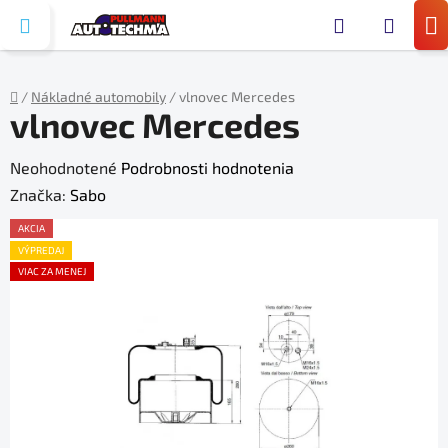
Prejsť
Hľada
na
N
obsah
KO
/
Nákladné automobily
/
vlnovec Mercedes
vlnovec Mercedes
Domov
Priemerné
Neohodnotené
Podrobnosti hodnotenia
hodnotenie
Značka:
Sabo
produktu
AKCIA
je
VÝPREDAJ
VIAC ZA MENEJ
0,0
z
5
hviezdičiek.