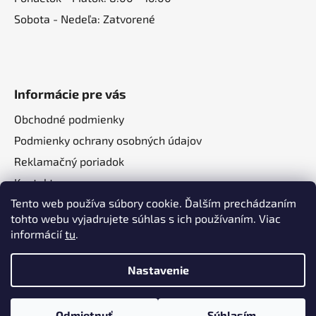
Sobota - Nedeľa: Zatvorené
Informácie pre vás
Obchodné podmienky
Podmienky ochrany osobných údajov
Reklamačný poriadok
Kontakt
Tento web používa súbory cookie. Ďalším prechádzaním
O nás
tohto webu vyjadrujete súhlas s ich používaním. Viac
informácií
tu
.
Nastavenie
Vytvoril Shoptet
a
Adatelier
Odmietnuť
Súhlasím