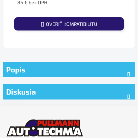
86 € bez DPH
Jednotková cena:
OVERIŤ KOMPATIBILITU
Popis
Diskusia
Z
á
p
ä