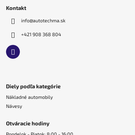
t
Kontakt
i
e
info
@
autotechma.sk
+421 908 368 804
Diely podľa kategórie
Nákladné automobily
Návesy
Otváracie hodiny
Pondelok - Piatok: 8:00 - 16:00