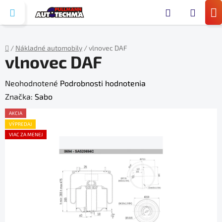
Prejsť
Hľada
na
N
obsah
KO
/
Nákladné automobily
/
vlnovec DAF
vlnovec DAF
Domov
Priemerné
Neohodnotené
Podrobnosti hodnotenia
hodnotenie
Značka:
Sabo
produktu
AKCIA
je
VÝPREDAJ
VIAC ZA MENEJ
0,0
z
5
hviezdičiek.