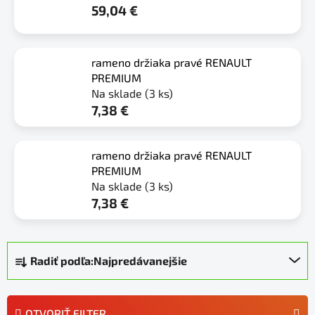
59,04 €
rameno držiaka pravé RENAULT
PREMIUM
Na sklade
(3 ks)
7,38 €
rameno držiaka pravé RENAULT
PREMIUM
Na sklade
(3 ks)
7,38 €
R
Radiť podľa:
Najpredávanejšie
a
d
e
OTVORIŤ FILTER