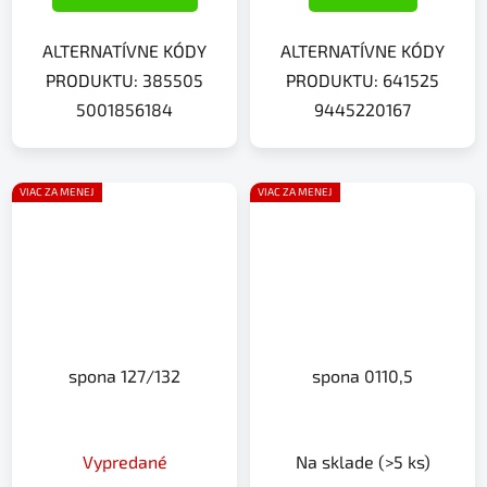
ALTERNATÍVNE KÓDY
ALTERNATÍVNE KÓDY
PRODUKTU: 385505
PRODUKTU: 641525
5001856184
9445220167
VIAC ZA MENEJ
VIAC ZA MENEJ
spona 127/132
spona 0110,5
Vypredané
Na sklade
(>5 ks)