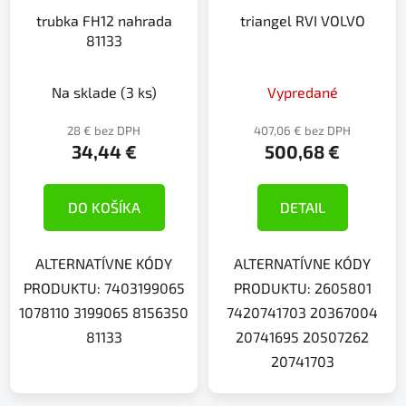
trubka FH12 nahrada
triangel RVI VOLVO
81133
Na sklade
(3 ks)
Vypredané
28 € bez DPH
407,06 € bez DPH
34,44 €
500,68 €
DO KOŠÍKA
DETAIL
ALTERNATÍVNE KÓDY
ALTERNATÍVNE KÓDY
PRODUKTU: 7403199065
PRODUKTU: 2605801
1078110 3199065 8156350
7420741703 20367004
81133
20741695 20507262
20741703