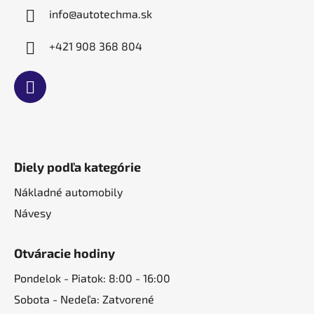
e
y
info
@
autotechma.sk
v
ý
+421 908 368 804
p
i
s
u
Diely podľa kategórie
Nákladné automobily
Návesy
Otváracie hodiny
Pondelok - Piatok: 8:00 - 16:00
Sobota - Nedeľa: Zatvorené