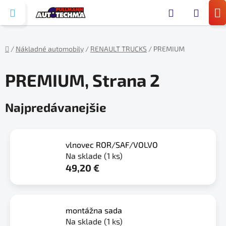
Prejsť
Hľada
na
N
obsah
KO
/
Nákladné automobily
/
RENAULT TRUCKS
/
PREMIUM
Domov
PREMIUM
, Strana 2
Najpredávanejšie
vlnovec ROR/SAF/VOLVO
Na sklade
(1 ks)
49,20 €
montážna sada
Na sklade
(1 ks)