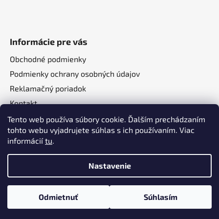
Informácie pre vás
Obchodné podmienky
Podmienky ochrany osobných údajov
Reklamačný poriadok
Kontakt
O nás
Tento web používa súbory cookie. Ďalším prechádzaním
tohto webu vyjadrujete súhlas s ich používaním. Viac
informácií
tu
.
Nastavenie
Vytvoril Shoptet
a
Adatelier
Odmietnuť
Súhlasím
Copyright 2026
Autotechma.sk
. Všetky práva
vyhradené.