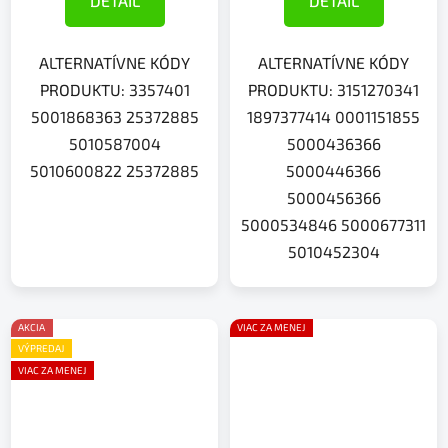
DETAIL
DETAIL
ALTERNATÍVNE KÓDY
ALTERNATÍVNE KÓDY
PRODUKTU: 3357401
PRODUKTU: 3151270341
5001868363 25372885
1897377414 0001151855
5010587004
5000436366
5010600822 25372885
5000446366
5000456366
5000534846 5000677311
5010452304
AKCIA
VIAC ZA MENEJ
VÝPREDAJ
VIAC ZA MENEJ