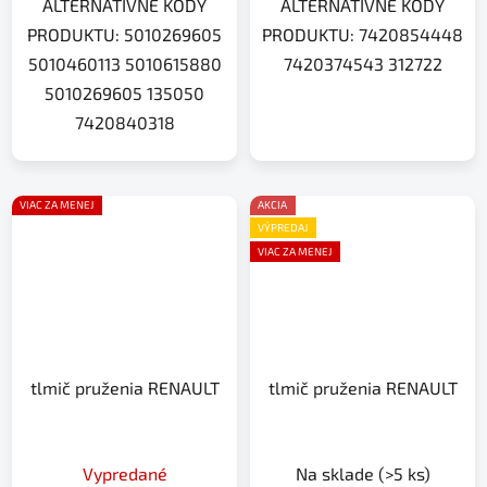
ALTERNATÍVNE KÓDY
ALTERNATÍVNE KÓDY
PRODUKTU: 5010269605
PRODUKTU: 7420854448
5010460113 5010615880
7420374543 312722
5010269605 135050
7420840318
VIAC ZA MENEJ
AKCIA
VÝPREDAJ
VIAC ZA MENEJ
tlmič pruženia RENAULT
tlmič pruženia RENAULT
Vypredané
Na sklade
(>5 ks)