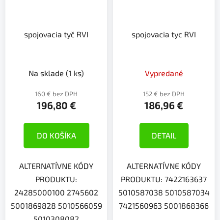
spojovacia tyč RVI
spojovacia tyc RVI
Na sklade
(1 ks)
Vypredané
160 € bez DPH
152 € bez DPH
196,80 €
186,96 €
DO KOŠÍKA
DETAIL
ALTERNATÍVNE KÓDY
ALTERNATÍVNE KÓDY
PRODUKTU:
PRODUKTU: 7422163637
24285000100 2745602
5010587038 5010587034
5001869828 5010566059
7421560963 5001868366
5010308082