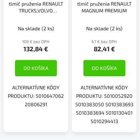
tlmič pruženia RENAULT
tlmič pruženia RENAULT
TRUCKS,VOLVO
MAGNUM PREMIUM
MAGNUM PREMIUM 2
Na sklade
(2 ks)
Na sklade
(2 ks)
108 € bez DPH
67 € bez DPH
132,84 €
82,41 €
DO KOŠÍKA
DO KOŠÍKA
ALTERNATÍVNE KÓDY
ALTERNATÍVNE KÓDY
PRODUKTU: 5010647062
PRODUKTU: 5010052920
20806291
5010383050 5010383693
5010383694 5010130401
5010294413