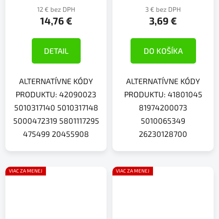
12 € bez DPH
3 € bez DPH
14,76 €
3,69 €
DETAIL
DO KOŠÍKA
ALTERNATÍVNE KÓDY
ALTERNATÍVNE KÓDY
PRODUKTU: 42090023
PRODUKTU: 41801045
5010317140 5010317148
81974200073
5000472319 5801117295
5010065349
475499 20455908
26230128700
VIAC ZA MENEJ
VIAC ZA MENEJ