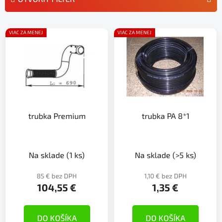
n
i
V
e
VIAC ZA MENEJ
VIAC ZA MENEJ
ý
p
p
r
i
o
s
d
p
u
r
k
trubka Premium
trubka PA 8*1
o
t
d
o
u
v
k
Na sklade
(1 ks)
Na sklade
(>5 ks)
t
85 € bez DPH
1,10 € bez DPH
o
104,55 €
1,35 €
v
DO KOŠÍKA
DO KOŠÍKA