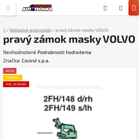
Prejsť
Hľada
na
N
obsah
KO
/
Nákladné automobily
/
pravý zámok masky VOLVO
pravý zámok masky VOLVO
Domov
Priemerné
Neohodnotené
Podrobnosti hodnotenia
hodnotenie
Značka:
Covind s.p.a.
produktu
AKCIA
je
VÝPREDAJ
VIAC ZA MENEJ
0,0
z
5
hviezdičiek.