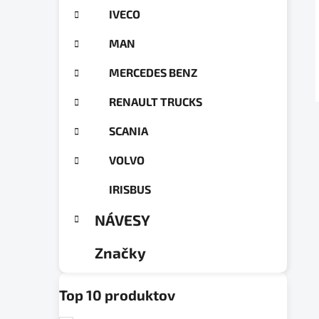
g
a
IVECO
ó
n
r
MAN
e
i
e
l
MERCEDES BENZ
RENAULT TRUCKS
SCANIA
VOLVO
IRISBUS
NÁVESY
Značky
Top 10 produktov