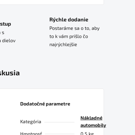
Rýchle dodanie
ístup
Postaráme sa o to, aby
 s
to k vám prišlo čo
 dielov
najrýchlejšie
skusia
Dodatočné parametre
Nákladné
Kategória
automobily
Hmotnosť
0.5 kg