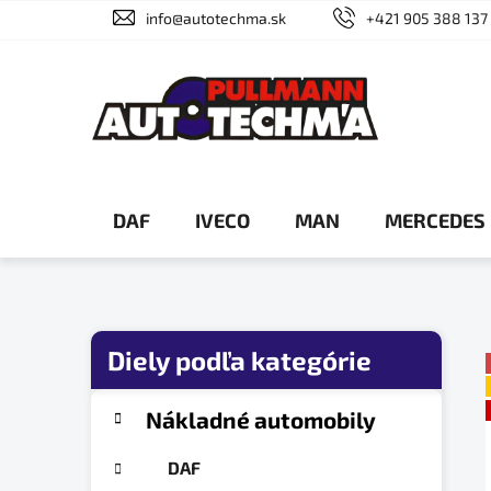
Prejsť
info@autotechma.sk
+421 905 388 137
na
obsah
DAF
IVECO
MAN
MERCEDES
B
o
č
K
Preskočiť
Nákladné automobily
a
n
kategórie
t
ý
DAF
e
p