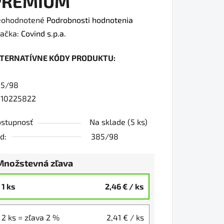
PREMIUM
iemerné
ohodnotené
Podrobnosti hodnotenia
dnotenie
ačka:
Covind s.p.a.
oduktu
LTERNATÍVNE KÓDY PRODUKTU:
0
85/98
10225822
iezdičiek.
stupnosť
Na sklade
(5 ks)
d:
385/98
Množstevná zľava
1 ks
2,46 €
/ ks
2 ks = zľava 2 %
2,41 €
/ ks