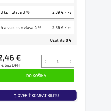
3 ks = zľava 3 %
2,39 €
/ ks
4 a viac ks = zľava 4 %
2,36 €
/ ks
Ušetríte
0 €
2,46 €
 € bez DPH
ednotková cena:
DO KOŠÍKA
OVERIŤ KOMPATIBILITU