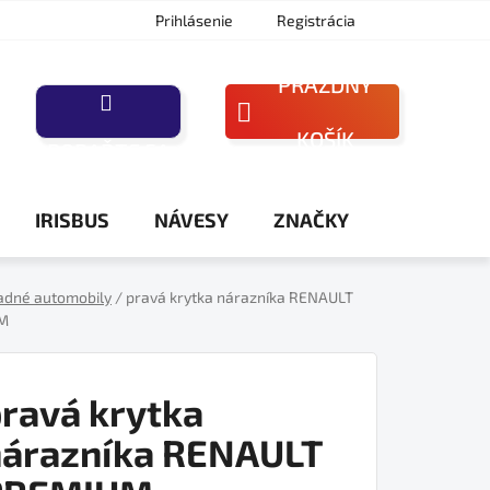
Prihlásenie
Registrácia
PRÁZDNY
NÁKUPNÝ
KOŠÍK
PORAĎTE SA
KOŠÍK
IRISBUS
NÁVESY
ZNAČKY
adné automobily
/
pravá krytka nárazníka RENAULT
M
ravá krytka
nárazníka RENAULT