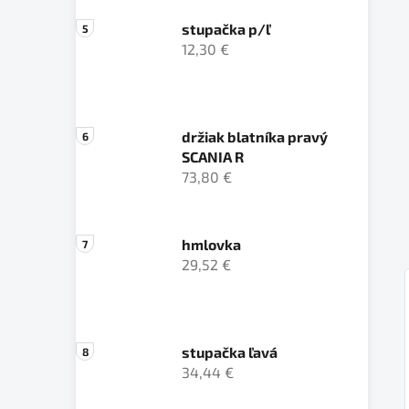
stupačka p/ľ
12,30 €
držiak blatníka pravý
SCANIA R
73,80 €
hmlovka
29,52 €
stupačka ľavá
34,44 €