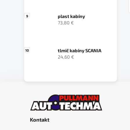
plast kabíny
73,80 €
tlmič kabíny SCANIA
24,60 €
Z
á
p
ä
Kontakt
t
i