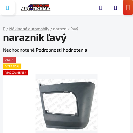
Prejsť
Hľada
na
N
obsah
KO
/
Nákladné automobily
/
naraznik ľavý
naraznik ľavý
Domov
Priemerné
Neohodnotené
Podrobnosti hodnotenia
hodnotenie
AKCIA
produktu
VÝPREDAJ
VIAC ZA MENEJ
je
0,0
z
5
hviezdičiek.