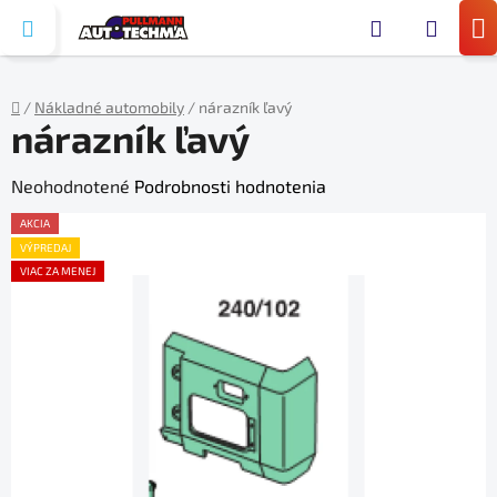
Prejsť
Hľada
na
N
obsah
KO
/
Nákladné automobily
/
nárazník ľavý
nárazník ľavý
Domov
Priemerné
Neohodnotené
Podrobnosti hodnotenia
hodnotenie
AKCIA
produktu
VÝPREDAJ
VIAC ZA MENEJ
je
0,0
z
5
hviezdičiek.